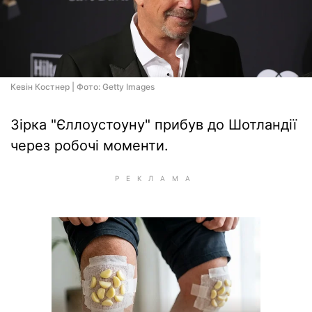
Кевін Костнер | Фото: Getty Images
Зірка "Єллоустоуну" прибув до Шотландії
через робочі моменти.