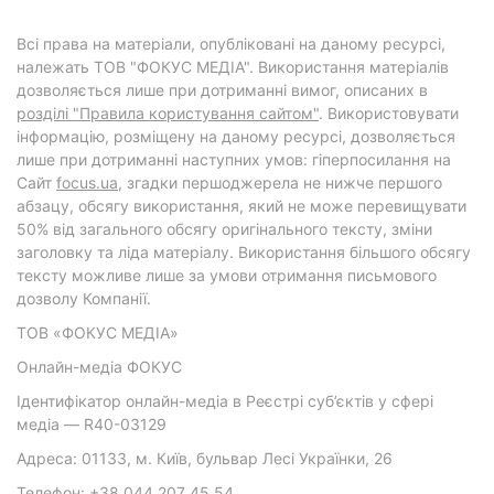
Всі права на матеріали, опубліковані на даному ресурсі,
належать ТОВ "ФОКУС МЕДІА". Використання матеріалів
дозволяється лише при дотриманні вимог, описаних в
розділі "Правила користування сайтом"
. Використовувати
інформацію, розміщену на даному ресурсі, дозволяється
лише при дотриманні наступних умов: гіперпосилання на
Cайт
focus.ua
, згадки першоджерела не нижче першого
абзацу, обсягу використання, який не може перевищувати
50% від загального обсягу оригінального тексту, зміни
заголовку та ліда матеріалу. Використання більшого обсягу
тексту можливе лише за умови отримання письмового
дозволу Компанії.
ТОВ «ФОКУС МЕДІА»
Онлайн-медіа ФОКУС
Ідентифікатор онлайн-медіа в Реєстрі суб’єктів у сфері
медіа — R40-03129
Адреса: 01133, м. Київ, бульвар Лесі Українки, 26
Телефон: +38 044 207 45 54