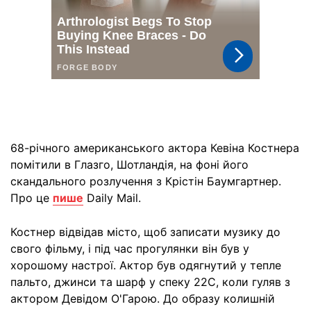
68-річного американського актора Кевіна Костнера
помітили в Глазго, Шотландія, на фоні його
скандального розлучення з Крістін Баумгартнер.
Про це
пише
Daily Mail.
Костнер відвідав місто, щоб записати музику до
свого фільму, і під час прогулянки він був у
хорошому настрої. Актор був одягнутий у тепле
пальто, джинси та шарф у спеку 22C, коли гуляв з
актором Девідом О'Гарою. До образу колишній