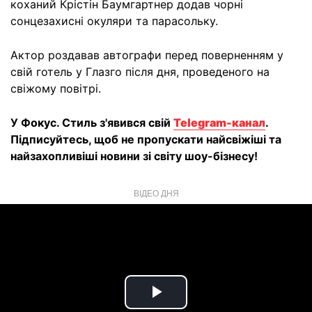
коханий Крістін Баумгартнер додав чорні
сонцезахисні окуляри та парасольку.
Актор роздавав автографи перед поверненням у
свій готель у Глазго після дня, проведеного на
свіжому повітрі.
У Фокус. Стиль з'явився свій
Telegram-канал
.
Підписуйтесь, щоб не пропускати найсвіжіші та
найзахопливіші новини зі світу шоу-бізнесу!
ВІДЕО ДНЯ
Play