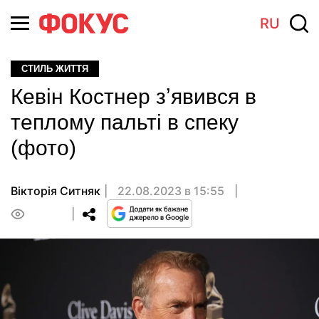
RU
СТИЛЬ ЖИТТЯ
Кевін Костнер зʼявився в
теплому пальті в спеку
(фото)
Вікторія Ситняк
22.08.2023 в 15:55
0