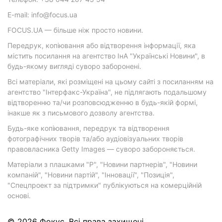
E-mail: info@focus.ua
FOCUS.UA — більше ніж просто новини.
Передрук, копіювання або відтворення інформації, яка
містить посилання на агентство ІнА "Українські Новини", в
будь-якому вигляді суворо заборонені.
Всі матеріали, які розміщені на цьому сайті з посиланням на
агентство "Інтерфакс-Україна", не підлягають подальшому
відтворенню та/чи розповсюдженню в будь-якій формі,
інакше як з письмового дозволу агентства.
Будь-яке копіювання, передрук та відтворення
фотографічних творів та/або аудіовізуальних творів
правовласника Getty Images — суворо забороняється.
Матеріали з плашками "Р", "Новини партнерів", "Новини
компаній", "Новини партій", "Інновації", "Позиція",
"Спецпроект за підтримки" публікуються на комерційній
основі.
© 2026 Фокус. Всі права захищені.