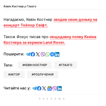
Кевін Костнер у Глазго
Нагадаємо, Кевін Костнер
зводив свою доньку на
концерт Тейлор Свіфт.
Також
Фокус
писав про
нещодавну появу Кевіна
Костнера за кермом Land Rover.
відправити у Telegram
поділитись у Facebook
поділитись у X
відправити у Viber
відправити у Whatsapp
відправити у Messenger
відправити у LinkedIn
Поширити:
Теги:
КЕВІН КОСТНЕР
ГЛАЗГО
АКТОР
РОЗЛУЧЕННЯ
Читайте у Telegram
Читайте у Facebook
Читайте у X
Читайте у Google news
Читайте у Viber
Читайте у LinkedIn
Читайте нас у: