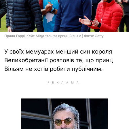
Принц Гаррі, Кейт Міддлтон та принц Вільям | Фото: Getty
У своїх мемуарах менший син короля
Великобританії розповів те, що принц
Вільям не хотів робити публічним.