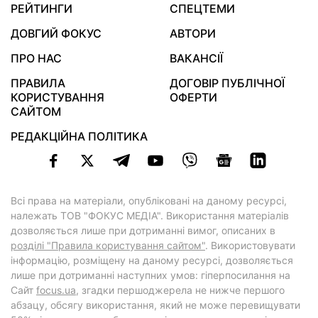
РЕЙТИНГИ
СПЕЦТЕМИ
ДОВГИЙ ФОКУС
АВТОРИ
ПРО НАС
ВАКАНСІЇ
ПРАВИЛА
ДОГОВІР ПУБЛІЧНОЇ
КОРИСТУВАННЯ
ОФЕРТИ
САЙТОМ
РЕДАКЦІЙНА ПОЛІТИКА
Всі права на матеріали, опубліковані на даному ресурсі,
належать ТОВ "ФОКУС МЕДІА". Використання матеріалів
дозволяється лише при дотриманні вимог, описаних в
розділі "Правила користування сайтом"
. Використовувати
інформацію, розміщену на даному ресурсі, дозволяється
лише при дотриманні наступних умов: гіперпосилання на
Cайт
focus.ua
, згадки першоджерела не нижче першого
абзацу, обсягу використання, який не може перевищувати