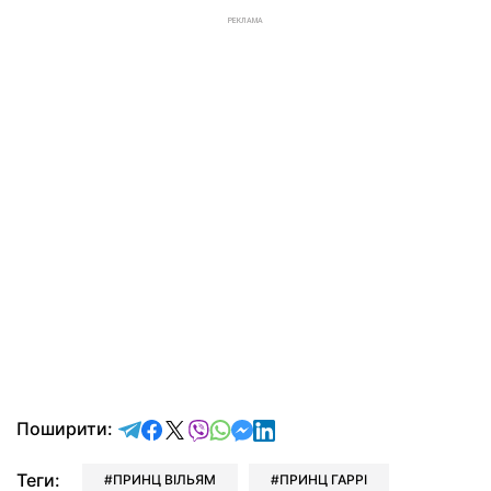
РЕКЛАМА
відправити у Telegram
поділитись у Facebook
поділитись у X
відправити у Viber
відправити у Whatsapp
відправити у Messenger
відправити у LinkedIn
Поширити:
Теги:
ПРИНЦ ВІЛЬЯМ
ПРИНЦ ГАРРІ