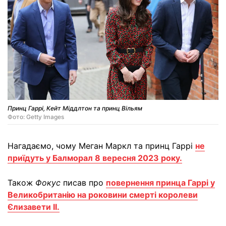
Принц Гаррі, Кейт Міддлтон та принц Вільям
Фото: Getty Images
Нагадаємо, чому Меган Маркл та принц Гаррі
не
приїдуть у Балморал 8 вересня 2023 року.
Також
Фокус
писав про
повернення принца Гаррі у
Великобританію на роковини смерті королеви
Єлизавети ІІ.