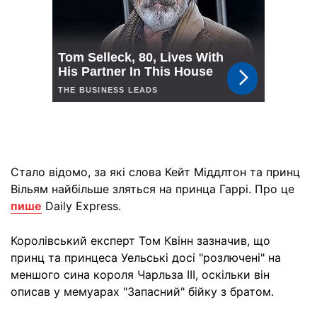
Стало відомо, за які слова Кейт Міддлтон та принц
Вільям найбільше зляться на принца Гаррі. Про це
пише
Daily Express.
Королівський експерт Том Квінн зазначив, що
принц та принцеса Уельські досі "розлючені" на
меншого сина короля Чарльза ІІІ, оскільки він
описав у мемуарах "Запасний" бійку з братом.