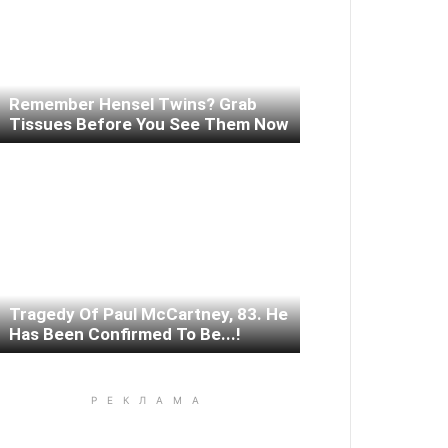
Remember Hensel Twins? Grab
Tissues Before You See Them Now
Tragedy Of Paul McCartney, 83. He
Has Been Confirmed To Be...!