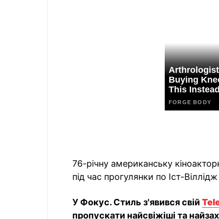
76-річну американську кіноакто
під час прогулянки по Іст-Віллід
У Фокус. Стиль з'явився свій
Tel
пропускати найсвіжіші та найзах