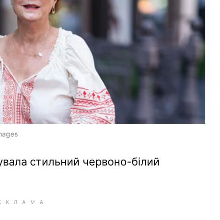
mages
увала стильний червоно-білий