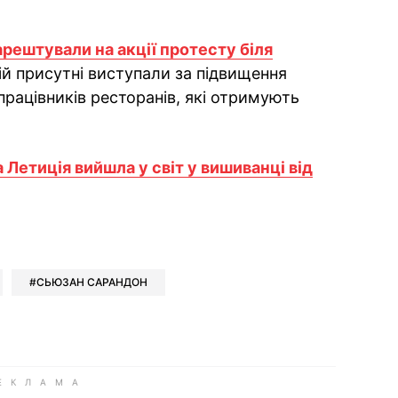
рештували на акції протесту біля
кій присутні виступали за підвищення
 працівників ресторанів, які отримують
 Летиція вийшла у світ у вишиванці від
ok
ber
 Whatsapp
и у Messenger
ти у LinkedIn
СЬЮЗАН САРАНДОН
ook
Google news
 Viber
е у LinkedIn