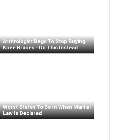
Arthrologist Begs To Stop Buying
Knee Braces - Do This Instead
Worst States To Be In When Martial
Law Is Declared