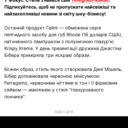
У Фокус. Стиль з'явився свій
Telegram-канал
.
Підписуйтесь, щоб не пропускати найсвіжіші та
найзахопливіші новини зі світу шоу-бізнесу!
Останній продукт Гейлі — обмежена серія
пептидного засобу для губ Rhode (16 доларів США),
натхненного пампушком з полуничною глазур'ю
Krispy Kreme. У день презентації дружина Джастіна
Бібера приміряла три яскраві образи.
Кожен образ, стиль якого створювала Дені Мішель,
Бібер доповнювала червоною мінісумкою
Ferragamo, червоними нігтями в тон і її фірмовим
сяйвом — макіяжем у стилі "глазурованого
пончика".
ВІДЕО ДНЯ