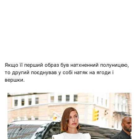
Якщо її перший образ був натхненний полуницею,
то другий поєднував у собі натяк на ягоди і
вершки.