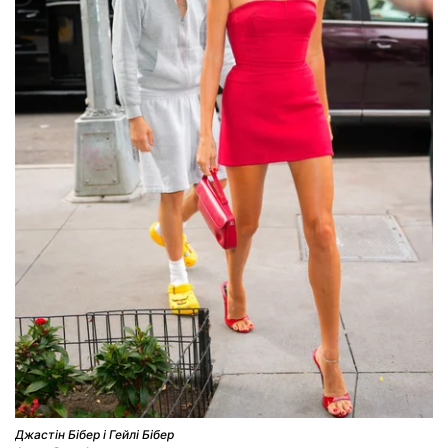
Джастін Бібер і Гейлі Бібер