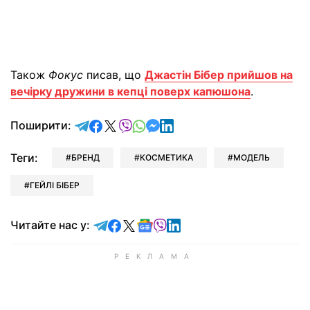
Також
Фокус
писав, що
Джастін Бібер прийшов на
вечірку дружини в кепці поверх капюшона
.
відправити у Telegram
поділитись у Facebook
поділитись у X
відправити у Viber
відправити у Whatsapp
відправити у Messenger
відправити у LinkedIn
Поширити:
Теги:
БРЕНД
КОСМЕТИКА
МОДЕЛЬ
ГЕЙЛІ БІБЕР
Читайте у Telegram
Читайте у Facebook
Читайте у X
Читайте у Google news
Читайте у Viber
Читайте у LinkedIn
Читайте нас у: