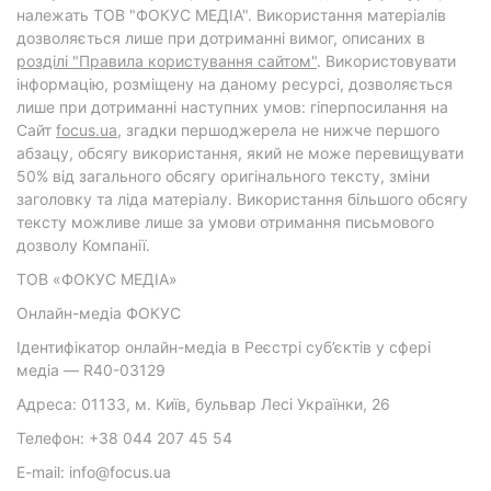
належать ТОВ "ФОКУС МЕДІА". Використання матеріалів
дозволяється лише при дотриманні вимог, описаних в
розділі "Правила користування сайтом"
. Використовувати
інформацію, розміщену на даному ресурсі, дозволяється
лише при дотриманні наступних умов: гіперпосилання на
Cайт
focus.ua
, згадки першоджерела не нижче першого
абзацу, обсягу використання, який не може перевищувати
50% від загального обсягу оригінального тексту, зміни
заголовку та ліда матеріалу. Використання більшого обсягу
тексту можливе лише за умови отримання письмового
дозволу Компанії.
ТОВ «ФОКУС МЕДІА»
Онлайн-медіа ФОКУС
Ідентифікатор онлайн-медіа в Реєстрі суб’єктів у сфері
медіа — R40-03129
Адреса: 01133, м. Київ, бульвар Лесі Українки, 26
Телефон: +38 044 207 45 54
E-mail: info@focus.ua