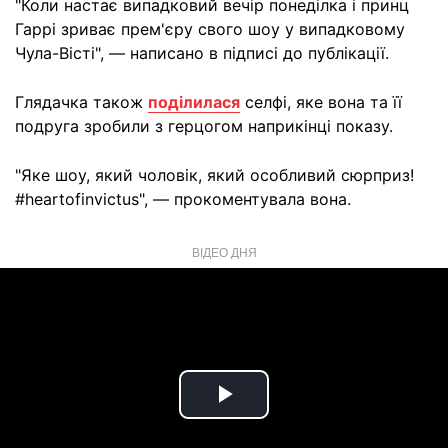
"Коли настає випадковий вечір понеділка і принц
Гаррі зриває прем'єру свого шоу у випадковому
Чула-Вісті", — написано в підписі до публікації.
Глядачка також
поділилася
селфі, яке вона та її
подруга зробили з герцогом наприкінці показу.
"Яке шоу, який чоловік, який особливий сюрприз!
#heartofinvictus", — прокоментувала вона.
ВІДЕО ДНЯ
Play