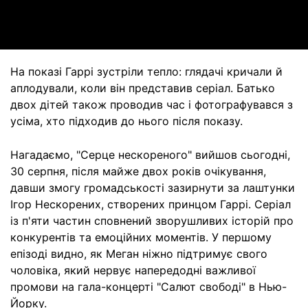
Video
На показі Гаррі зустріли тепло: глядачі кричали й
аплодували, коли він представив серіал. Батько
двох дітей також проводив час і фотографувався з
усіма, хто підходив до нього після показу.
Нагадаємо, "Серце нескореного" вийшов сьогодні,
30 серпня, після майже двох років очікування,
давши змогу громадськості зазирнути за лаштунки
Ігор Нескорених, створених принцом Гаррі. Серіал
із п'яти частин сповнений зворушливих історій про
конкурентів та емоційних моментів. У першому
епізоді видно, як Меган ніжно підтримує свого
чоловіка, який нервує напередодні важливої
промови на гала-концерті "Салют свободі" в Нью-
Йорку.