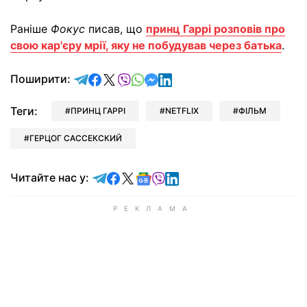
Раніше
Фокус
писав, що
принц Гаррі розповів про
свою кар'єру мрії, яку не побудував через батька
.
відправити у Telegram
поділитись у Facebook
поділитись у X
відправити у Viber
відправити у Whatsapp
відправити у Messenger
відправити у LinkedIn
Поширити:
Теги:
ПРИНЦ ГАРРІ
NETFLIX
ФІЛЬМ
ГЕРЦОГ САССЕКСКИЙ
Читайте у Telegram
Читайте у Facebook
Читайте у X
Читайте у Google news
Читайте у Viber
Читайте у LinkedIn
Читайте нас у: