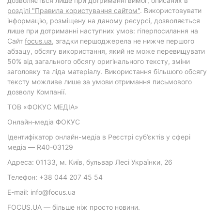
дозволяється лише при дотриманні вимог, описаних в
розділі "Правила користування сайтом"
. Використовувати
інформацію, розміщену на даному ресурсі, дозволяється
лише при дотриманні наступних умов: гіперпосилання на
Cайт
focus.ua
, згадки першоджерела не нижче першого
абзацу, обсягу використання, який не може перевищувати
50% від загального обсягу оригінального тексту, зміни
заголовку та ліда матеріалу. Використання більшого обсягу
тексту можливе лише за умови отримання письмового
дозволу Компанії.
ТОВ «ФОКУС МЕДІА»
Онлайн-медіа ФОКУС
Ідентифікатор онлайн-медіа в Реєстрі суб’єктів у сфері
медіа — R40-03129
Адреса: 01133, м. Київ, бульвар Лесі Українки, 26
Телефон: +38 044 207 45 54
E-mail: info@focus.ua
FOCUS.UA — більше ніж просто новини.