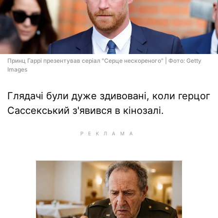
Принц Гаррі презентував серіал "Серце нескореного" | Фото: Getty
Images
Глядачі були дуже здивовані, коли герцог
Сассекський з'явився в кінозалі.