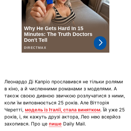
Леонардо Ді Капріо прославився не тільки ролями
в кіно, а й численними романами з моделями. А
також своєю дивною звичкою розлучатися з ними,
коли їм виповнюється 25 років. Але Вітторія
Черетті,
модель із Італії, стала винятком
. Їй уже 25
років, і, як кажуть друзі актора, Лео нею всерйоз
захопився. Про це
пише
Daily Mail.