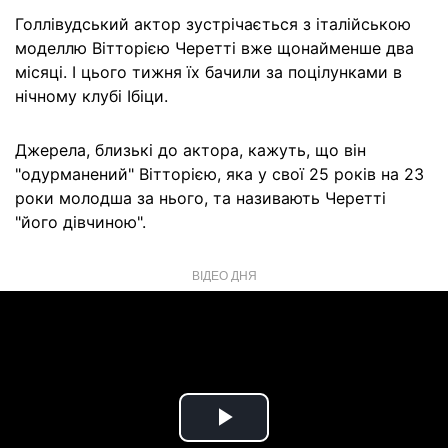
Голлівудський актор зустрічається з італійською
моделлю Вітторією Черетті вже щонайменше два
місяці. І цього тижня їх бачили за поцілунками в
нічному клубі Ібіци.
Джерела, близькі до актора, кажуть, що він
"одурманений" Вітторією, яка у свої 25 років на 23
роки молодша за нього, та називають Черетті
"його дівчиною".
ВІДЕО ДНЯ
Play