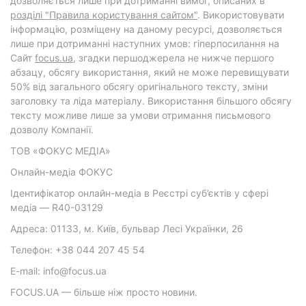
дозволяється лише при дотриманні вимог, описаних в
розділі "Правила користування сайтом"
. Використовувати
інформацію, розміщену на даному ресурсі, дозволяється
лише при дотриманні наступних умов: гіперпосилання на
Cайт
focus.ua
, згадки першоджерела не нижче першого
абзацу, обсягу використання, який не може перевищувати
50% від загального обсягу оригінального тексту, зміни
заголовку та ліда матеріалу. Використання більшого обсягу
тексту можливе лише за умови отримання письмового
дозволу Компанії.
ТОВ «ФОКУС МЕДІА»
Онлайн-медіа ФОКУС
Ідентифікатор онлайн-медіа в Реєстрі суб’єктів у сфері
медіа — R40-03129
Адреса: 01133, м. Київ, бульвар Лесі Українки, 26
Телефон: +38 044 207 45 54
E-mail: info@focus.ua
FOCUS.UA — більше ніж просто новини.