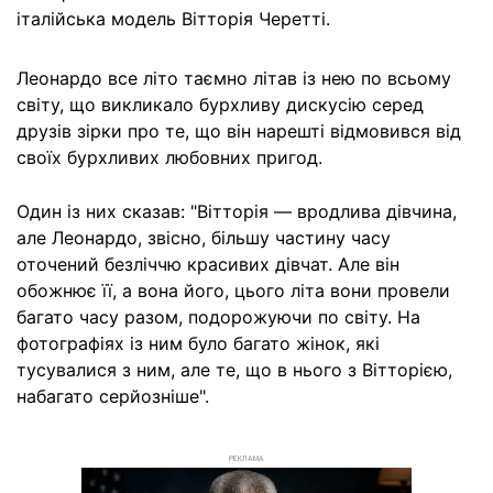
італійська модель Вітторія Черетті.
Леонардо все літо таємно літав із нею по всьому
світу, що викликало бурхливу дискусію серед
друзів зірки про те, що він нарешті відмовився від
своїх бурхливих любовних пригод.
Один із них сказав: "Вітторія — вродлива дівчина,
але Леонардо, звісно, більшу частину часу
оточений безліччю красивих дівчат. Але він
обожнює її, а вона його, цього літа вони провели
багато часу разом, подорожуючи по світу. На
фотографіях із ним було багато жінок, які
тусувалися з ним, але те, що в нього з Вітторією,
набагато серйозніше".
РЕКЛАМА