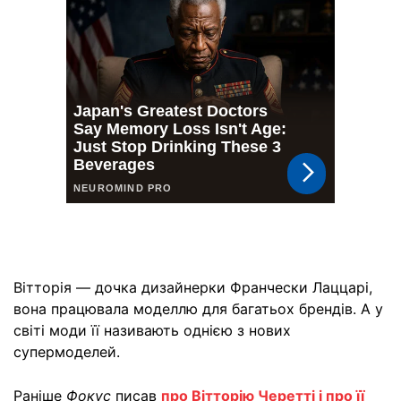
Вітторія — дочка дизайнерки Франчески Лаццарі,
вона працювала моделлю для багатьох брендів. А у
світі моди її називають однією з нових
супермоделей.
Раніше
Фокус
писав
про Вітторію Черетті і про її