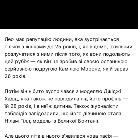
Video
Лео має репутацію людини, яка зустрічається
тільки з жінками до 25 років, і, як відомо, схильний
розлучатися з ними після того, як вони подолають
цей рубіж — як він це зробив зі своєю останньою
серйозною подругою Камілою Мороне, якій зараз
26 років.
Потім він нібито зустрічався з моделлю Джіджі
Хадід, яка також не підходила під його профіль —
їй 28 років, і в неї є дитина. Також журналісти
таблоїдів запідозрили, що його дівчиною стала
Нілам Гілл, модель із Великої Британії.
Але цього літа в нього з'явилася нова пасія —