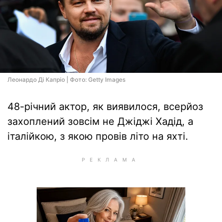
Леонардо Ді Капріо | Фото: Getty Images
48-річний актор, як виявилося, всерйоз
захоплений зовсім не Джіджі Хадід, а
італійкою, з якою провів літо на яхті.