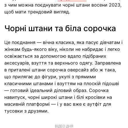
з чим можна поєднувати чорні штани восени 2023,
щоб мати трендовий вигляд.
Чорні штани та біла сорочка
Це поєднання — вічна класика, яка пасує дівчатам і
жінкам будь-якого віку, ніколи не набридає і легко
освіжається за допомогою вдало підібраних
аксесуарів, взуття та верхнього одягу. Заправлена
в приталені штани сорочка оверсайз або ж така,
що прилягає до фігури, укупі з прямими
класичними штанами і взуттям на плоскій підошві
— готовий ідеальний діловий образ. Сорочка
навипуск, чорні широкі штани і білі кросівки на
масивній платформі — і у вас вже є аутфіт для
тусовки з друзями.
ВІДЕО ДНЯ