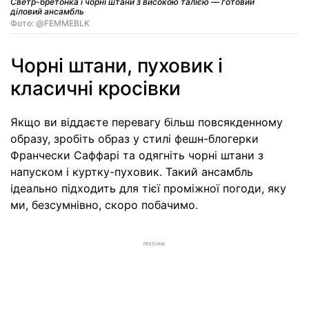
Светр-бретонка і чорні штани з високою талією — готовий
діловий ансамбль
Фото: @FEMMEBLK
Чорні штани, пуховик і
класичні кросівки
Якщо ви віддаєте перевагу більш повсякденному
образу, зробіть образ у стилі фешн-блогерки
Франчески Саффарі та одягніть чорні штани з
напуском і куртку-пуховик. Такий ансамбль
ідеально підходить для тієї проміжної погоди, яку
ми, безсумнівно, скоро побачимо.
РЕКЛАМА