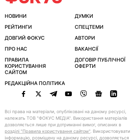
НОВИНИ
ДУМКИ
РЕЙТИНГИ
СПЕЦТЕМИ
ДОВГИЙ ФОКУС
АВТОРИ
ПРО НАС
ВАКАНСІЇ
ПРАВИЛА
ДОГОВІР ПУБЛІЧНОЇ
КОРИСТУВАННЯ
ОФЕРТИ
САЙТОМ
РЕДАКЦІЙНА ПОЛІТИКА
Всі права на матеріали, опубліковані на даному ресурсі,
належать ТОВ "ФОКУС МЕДІА". Використання матеріалів
дозволяється лише при дотриманні вимог, описаних в
розділі "Правила користування сайтом"
. Використовувати
інформацію, розміщену на даному ресурсі, дозволяється