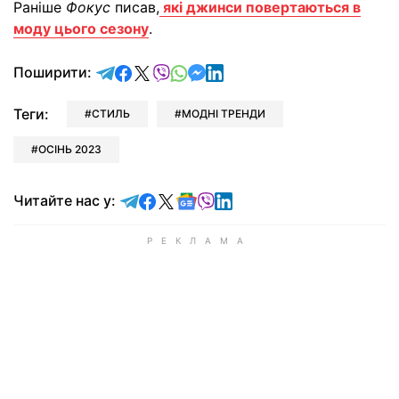
Раніше
Фокус
писав,
які джинси повертаються в
моду цього сезону
.
відправити у Telegram
поділитись у Facebook
поділитись у X
відправити у Viber
відправити у Whatsapp
відправити у Messenger
відправити у LinkedIn
Поширити:
Теги:
СТИЛЬ
МОДНІ ТРЕНДИ
ОСІНЬ 2023
Читайте у Telegram
Читайте у Facebook
Читайте у X
Читайте у Google news
Читайте у Viber
Читайте у LinkedIn
Читайте нас у: