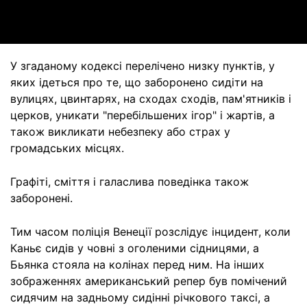
Video
У згаданому кодексі перелічено низку пунктів, у
яких ідеться про те, що заборонено сидіти на
вулицях, цвинтарях, на сходах сходів, пам'ятників і
церков, уникати "перебільшених ігор" і жартів, а
також викликати небезпеку або страх у
громадських місцях.
Графіті, сміття і галаслива поведінка також
заборонені.
Тим часом поліція Венеції розслідує інцидент, коли
Каньє сидів у човні з оголеними сідницями, а
Бьянка стояла на колінах перед ним. На інших
зображеннях американський репер був помічений
сидячим на задньому сидінні річкового таксі, а