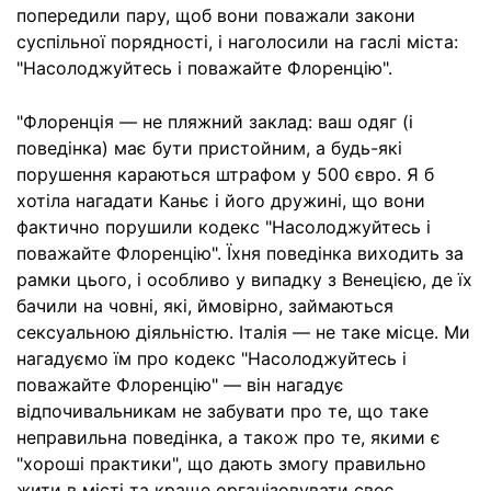
попередили пару, щоб вони поважали закони
суспільної порядності, і наголосили на гаслі міста:
"Насолоджуйтесь і поважайте Флоренцію".
"Флоренція — не пляжний заклад: ваш одяг (і
поведінка) має бути пристойним, а будь-які
порушення караються штрафом у 500 євро. Я б
хотіла нагадати Каньє і його дружині, що вони
фактично порушили кодекс "Насолоджуйтесь і
поважайте Флоренцію". Їхня поведінка виходить за
рамки цього, і особливо у випадку з Венецією, де їх
бачили на човні, які, ймовірно, займаються
сексуальною діяльністю. Італія — не таке місце. Ми
нагадуємо їм про кодекс "Насолоджуйтесь і
поважайте Флоренцію" — він нагадує
відпочивальникам не забувати про те, що таке
неправильна поведінка, а також про те, якими є
"хороші практики", що дають змогу правильно
жити в місті та краще організовувати своє