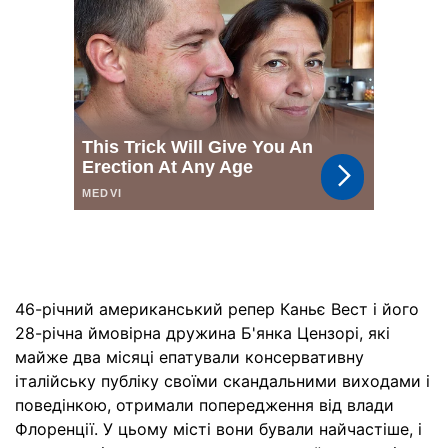
46-річний американський репер Каньє Вест і його
28-річна ймовірна дружина Б'янка Цензорі, які
майже два місяці епатували консервативну
італійську публіку своїми скандальними виходами і
поведінкою, отримали попередження від влади
Флоренції. У цьому місті вони бували найчастіше, і