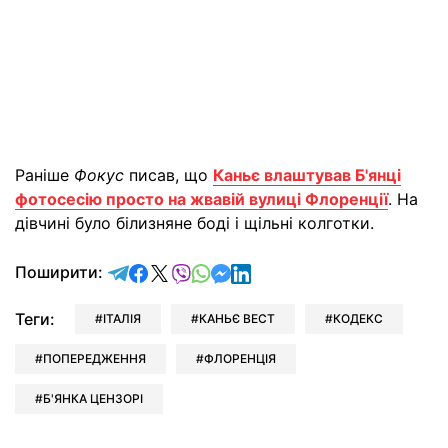
Раніше
Фокус
писав, що
Каньє влаштував Б'янці
фотосесію просто на жвавій вулиці Флоренції
. На
дівчині було білизняне боді і щільні колготки.
відправити у Telegram
поділитись у Facebook
поділитись у X
відправити у Viber
відправити у Whatsapp
відправити у Messenger
відправити у LinkedIn
Поширити:
Теги:
ІТАЛІЯ
КАНЬЄ ВЕСТ
КОДЕКС
ПОПЕРЕДЖЕННЯ
ФЛОРЕНЦІЯ
Б'ЯНКА ЦЕНЗОРІ