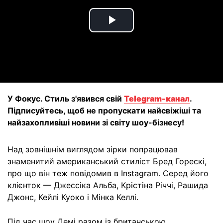
Play
Video
У Фокус. Стиль з'явився свій
Telegram-канал
.
Підписуйтесь, щоб не пропускати найсвіжіші та
найзахопливіші новини зі світу шоу-бізнесу!
Над зовнішнім виглядом зірки попрацював
знаменитий американський стиліст Бред Горескі,
про що він теж повідомив в Instagram. Серед його
клієнток — Джессіка Альба, Крістіна Річчі, Рашида
Джонс, Кейлі Куоко і Мінка Келлі.
Під час шоу Демі разом із британською