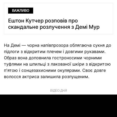
ВАЖЛИВО
Ештон Кутчер розповів про
скандальне розлучення з Демі Мур
На Демі — чорна напівпрозора облягаюча сукня до
підлоги з відкритим плечем і довгими рукавами.
Образ вона доповнила гостроносими чорними
туфлями на шпильці з лакованої шкіри з відкритою
п'ятою і сонцезахисними окулярами. Своє довге
волосся актриса залишила розпущеним.
ВІДЕО ДНЯ