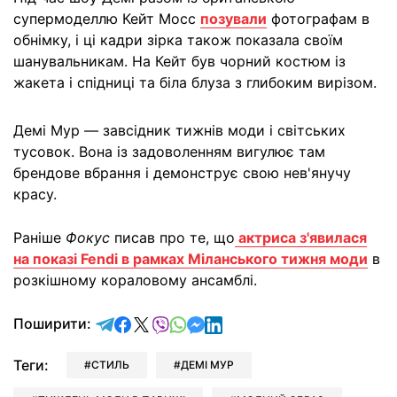
супермоделлю Кейт Мосс
позували
фотографам в
обнімку, і ці кадри зірка також показала своїм
шанувальникам. На Кейт був чорний костюм із
жакета і спідниці та біла блуза з глибоким вирізом.
Демі Мур — завсідник тижнів моди і світських
тусовок. Вона із задоволенням вигулює там
брендове вбрання і демонструє свою нев'янучу
красу.
Раніше
Фокус
писав про те, що
актриса з'явилася
на показі Fendi в рамках Міланського тижня моди
в
розкішному кораловому ансамблі.
відправити у Telegram
поділитись у Facebook
поділитись у X
відправити у Viber
відправити у Whatsapp
відправити у Messenger
відправити у LinkedIn
Поширити:
Теги:
СТИЛЬ
ДЕМІ МУР