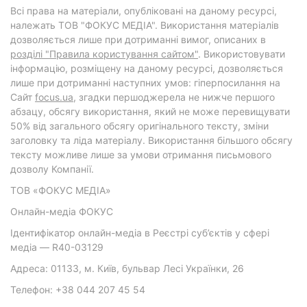
Всі права на матеріали, опубліковані на даному ресурсі,
належать ТОВ "ФОКУС МЕДІА". Використання матеріалів
дозволяється лише при дотриманні вимог, описаних в
розділі "Правила користування сайтом"
. Використовувати
інформацію, розміщену на даному ресурсі, дозволяється
лише при дотриманні наступних умов: гіперпосилання на
Cайт
focus.ua
, згадки першоджерела не нижче першого
абзацу, обсягу використання, який не може перевищувати
50% від загального обсягу оригінального тексту, зміни
заголовку та ліда матеріалу. Використання більшого обсягу
тексту можливе лише за умови отримання письмового
дозволу Компанії.
ТОВ «ФОКУС МЕДІА»
Онлайн-медіа ФОКУС
Ідентифікатор онлайн-медіа в Реєстрі суб’єктів у сфері
медіа — R40-03129
Адреса: 01133, м. Київ, бульвар Лесі Українки, 26
Телефон: +38 044 207 45 54