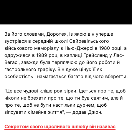
Video
За його словами, Доротея, із якою він уперше
зустрівся в середній школі Сайревільського
військового меморіалу в Нью-Джерсі в 1980 році, а
одружився в 1989 році в каплиці Грейсленд у Лас-
Вегасі, завжди була терплячою до його роботи й
гастрольного графіку. Він дуже цінує її як
особистість і намагається багато від чого вберегти.
"Це все чудові кліше рок-зірки. Ідеться про те, щоб
ніколи не брехати про те, що ти був святим, але й
про те, щоб не бути настільки дурнем, щоб
зіпсувати сімейне життя", — додав Джон.
Секретом свого щасливого шлюбу він називає