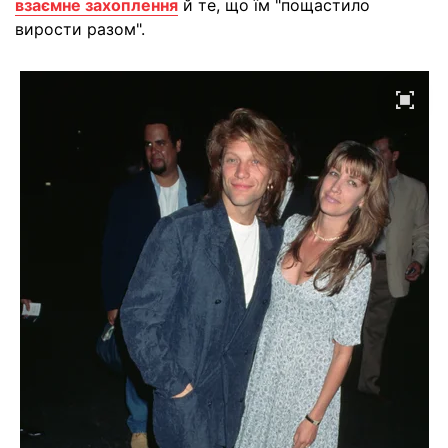
взаємне захоплення
й те, що їм "пощастило
вирости разом".