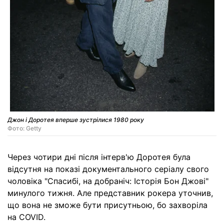
Джон і Доротея вперше зустрілися 1980 року
Фото: Getty
Через чотири дні після інтерв'ю Доротея була
відсутня на показі документального серіалу свого
чоловіка "Спасибі, на добраніч: Історія Бон Джові"
минулого тижня. Але представник рокера уточнив,
що вона не зможе бути присутньою, бо захворіла
на COVID.