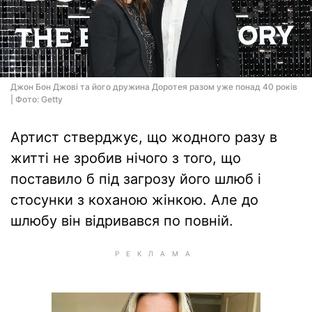
Джон Бон Джові та його дружина Доротея разом уже понад 40 років
| Фото: Getty
Артист стверджує, що жодного разу в
житті не зробив нічого з того, що
поставило б під загрозу його шлюб і
стосунки з коханою жінкою. Але до
шлюбу він відривався по повній.