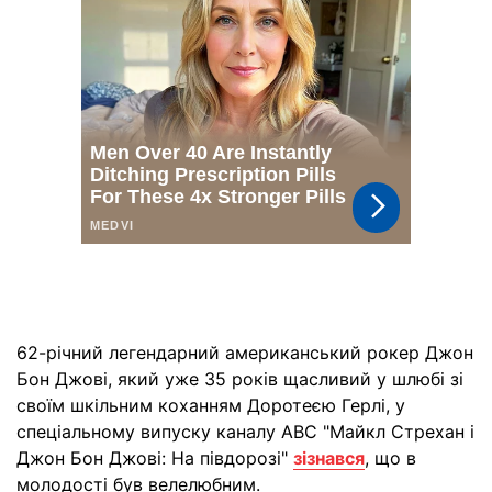
62-річний легендарний американський рокер Джон
Бон Джові, який уже 35 років щасливий у шлюбі зі
своїм шкільним коханням Доротеєю Герлі, у
спеціальному випуску каналу ABC "Майкл Стрехан і
Джон Бон Джові: На півдорозі"
зізнався
, що в
молодості був велелюбним.