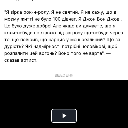
"Я зірка рок-н-ролу. Я не святий. Я не кажу, що в
моєму житті не було 100 дівчат. Я Джон Бон Джові.
Це було дуже добре! Але якщо ви думаєте, що я
коли-небудь поставлю під загрозу що-небудь через
те, що повірив, що нарцис у мені реальний? Що за
дурість? Які надмірності потрібні чоловікові, щоб
розпалити цей вогонь? Воно того не варте", —
сказав артист.
ВІДЕО ДНЯ
Play