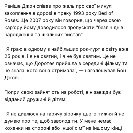
Раніше Джон співав про жаль про свої минулі
захоплення в дорозі в треку 1993 року Bed of
Roses. Ще 2007 року він говорив, що через свою
кар'єру йому доводилося пропускати "безліч днів
народження та шкільних вистав".
"Я граю в одному з найбільших рок-гуртів світу вже
25 років, і я не святий, і я не був святим. Це не
означає, що Доротея прийшла в середині фільму та
не знала, кого вона отримала", — наголошував Бон
Джові.
Попри свою зайнятість на роботі, він завжди був
відданий дружині й дітям.
"Я не дивлюся на гарячу зірочку цього тижня й не
думаю про те, щоб заволодіти. У мене немає
коханки на стороні або іншої сім'ї на іншому кінці