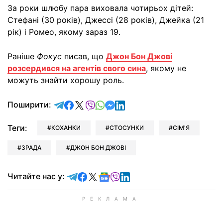
За роки шлюбу пара виховала чотирьох дітей:
Стефані (30 років), Джессі (28 років), Джейка (21
рік) і Ромео, якому зараз 19.
Раніше
Фокус
писав, що
Джон Бон Джові
розсердився на агентів свого сина
, якому не
можуть знайти хорошу роль.
відправити у Telegram
поділитись у Facebook
поділитись у X
відправити у Viber
відправити у Whatsapp
відправити у Messenger
відправити у LinkedIn
Поширити:
Теги:
КОХАНКИ
СТОСУНКИ
СІМ'Я
ЗРАДА
ДЖОН БОН ДЖОВІ
Читайте у Telegram
Читайте у Facebook
Читайте у X
Читайте у Google news
Читайте у Viber
Читайте у LinkedIn
Читайте нас у: