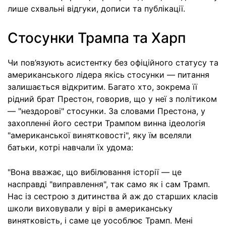
лише схвальні відгуки, дописи та публікації.
Стосунки Трампа та Харп
Чи пов’язують асистентку без офіційного статусу та
американського лідера якісь стосунки — питання
залишається відкритим. Багато хто, зокрема її
рідний брат Престон, говорив, що у неї з політиком
— "нездорові" стосунки. За словами Престона, у
захопленні його сестри Трампом винна ідеологія
"американської винятковості", яку їм вселяли
батьки, котрі навчали їх удома:
"Вона вважає, що вибілювання історії — це
насправді "виправлення", так само як і сам Трамп.
Нас із сестрою з дитинства й аж до старших класів
школи виховували у вірі в американську
винятковість, і саме це уособлює Трамп. Мені