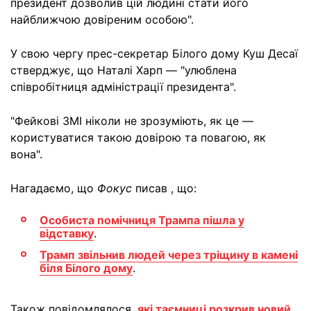
президент дозволив цій людині стати його
найближчою довіреним особою".
У свою чергу прес-секретар Білого дому Куш Десаї
стверджує, що Наталі Харп — "улюблена
співробітниця адміністрації президента".
"Фейкові ЗМІ ніколи не зрозуміють, як це —
користуватися такою довірою та повагою, як
вона".
Нагадаємо, що
Фокус
писав
, що:
Особиста помічниця Трампа пішла у
відставку
.
Трамп звільнив людей через тріщину в камені
біля Білого дому
.
Також повідомлялося,
які таємниці розкрив новий