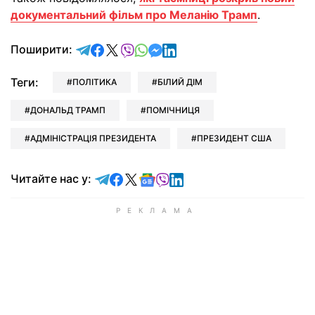
документальний фільм про Меланію Трамп
.
відправити у Telegram
поділитись у Facebook
поділитись у X
відправити у Viber
відправити у Whatsapp
відправити у Messenger
відправити у LinkedIn
Поширити:
Теги:
ПОЛІТИКА
БІЛИЙ ДІМ
ДОНАЛЬД ТРАМП
ПОМІЧНИЦЯ
АДМІНІСТРАЦІЯ ПРЕЗИДЕНТА
ПРЕЗИДЕНТ США
Читайте у Telegram
Читайте у Facebook
Читайте у X
Читайте у Google news
Читайте у Viber
Читайте у LinkedIn
Читайте нас у: