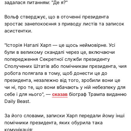
задалася питанням: "Де я?"
Вольф стверджує, що в оточенні президента
зростає занепокоєння з приводу листів та записок
асистентки.
"Історія Наталі Харп — це щось неймовірне. Усі
були в великому скандалі через це, включаючи
попередження Секретної служби президенту
Сполучених Штатів або помічникам президента, чия
робота полягала в тому, щоб донести це до
президента, незалежно від того, зробили вони це
чи ні, про те, що вони вбачають у ній небезпеку для
себе і для нього", —
сказав
біограф Трампа виданню
Daily Beast.
За його словами, записки Харп передали йому інші
помічники президента, яких обурила така
комунікація: