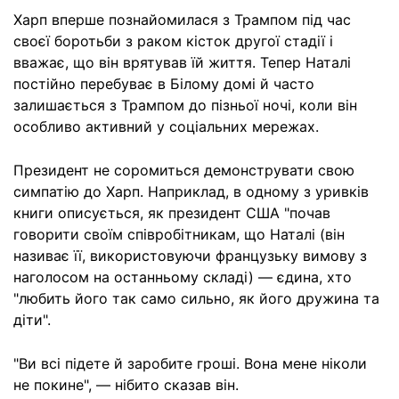
Харп вперше познайомилася з Трампом під час
своєї боротьби з раком кісток другої стадії і
вважає, що він врятував їй життя. Тепер Наталі
постійно перебуває в Білому домі й часто
залишається з Трампом до пізньої ночі, коли він
особливо активний у соціальних мережах.
Президент не соромиться демонструвати свою
симпатію до Харп. Наприклад, в одному з уривків
книги описується, як президент США "почав
говорити своїм співробітникам, що Наталі (він
називає її, використовуючи французьку вимову з
наголосом на останньому складі) — єдина, хто
"любить його так само сильно, як його дружина та
діти".
"Ви всі підете й заробите гроші. Вона мене ніколи
не покине", — нібито сказав він.