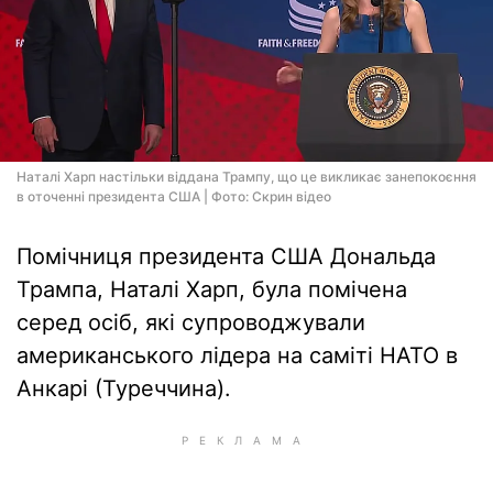
Наталі Харп настільки віддана Трампу, що це викликає занепокоєння
в оточенні президента США | Фото: Скрин відео
Помічниця президента США Дональда
Трампа, Наталі Харп, була помічена
серед осіб, які супроводжували
американського лідера на саміті НАТО в
Анкарі (Туреччина).