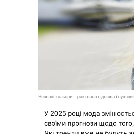
Неонові кольори, тракторна підошва і пухови
У 2025 році мода змінюєтьс
своїми прогнози щодо того
Які тренди вже не будуть а