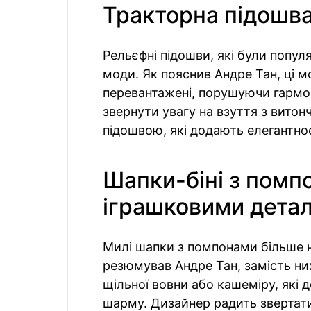
Тракторна підошва
Рельєфні підошви, які були попул
моди. Як пояснив Андре Тан, ці 
перевантажені, порушуючи гармо
звернути увагу на взуття з витон
підошвою, які додають елегантнос
Шапки-біні з помп
іграшковими дета
Милі шапки з помпонами більше не
резюмував Андре Тан, замість них
щільної вовни або кашеміру, які 
шарму. Дизайнер радить звертати