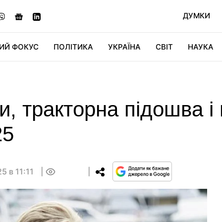
ДУМКИ
ИЙ ФОКУС
ПОЛІТИКА
УКРАЇНА
СВІТ
НАУКА
ДІДЖИТАЛ
АВТО
СВІТФАН
КУ
и, тракторна підошва і 
25
5 в 11:11
0