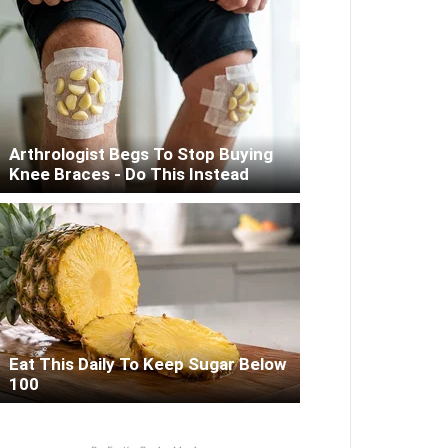
Arthrologist Begs To Stop Buying
Knee Braces - Do This Instead
Eat This Daily To Keep Sugar Below
100