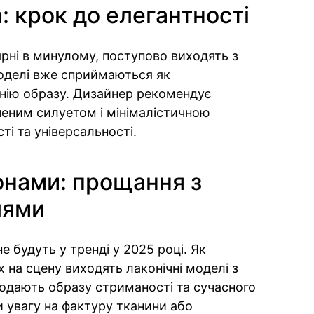
: крок до елегантності
ярні в минулому, поступово виходять з
моделі вже сприймаються як
нію образу. Дизайнер рекомендує
ченим силуетом і мінімалістичною
ті та універсальності.
онами: прощання з
лями
 будуть у тренді у 2025 році. Як
 на сцену виходять лаконічні моделі з
додають образу стриманості та сучасного
 увагу на фактуру тканини або