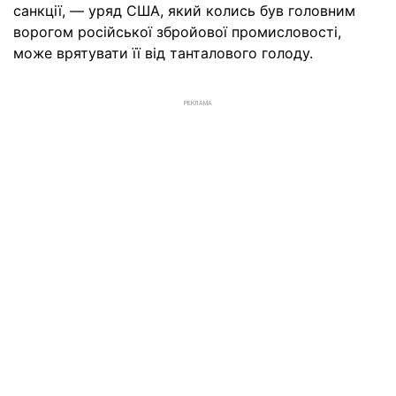
санкції, — уряд США, який колись був головним
ворогом російської збройової промисловості,
може врятувати її від танталового голоду.
РЕКЛАМА