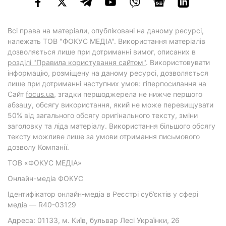
Всі права на матеріали, опубліковані на даному ресурсі,
належать ТОВ "ФОКУС МЕДІА". Використання матеріалів
дозволяється лише при дотриманні вимог, описаних в
розділі "Правила користування сайтом"
. Використовувати
інформацію, розміщену на даному ресурсі, дозволяється
лише при дотриманні наступних умов: гіперпосилання на
Cайт
focus.ua
, згадки першоджерела не нижче першого
абзацу, обсягу використання, який не може перевищувати
50% від загального обсягу оригінального тексту, зміни
заголовку та ліда матеріалу. Використання більшого обсягу
тексту можливе лише за умови отримання письмового
дозволу Компанії.
ТОВ «ФОКУС МЕДІА»
Онлайн-медіа ФОКУС
Ідентифікатор онлайн-медіа в Реєстрі суб’єктів у сфері
медіа — R40-03129
Адреса: 01133, м. Київ, бульвар Лесі Українки, 26