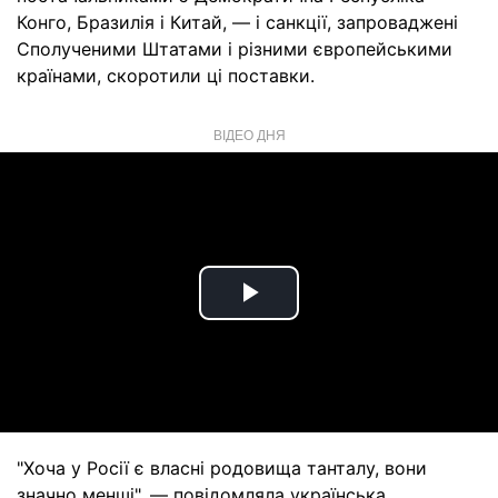
Конго, Бразилія і Китай, — і санкції, запроваджені
Сполученими Штатами і різними європейськими
країнами, скоротили ці поставки.
ВІДЕО ДНЯ
Play
Video
"Хоча у Росії є власні родовища танталу, вони
значно менші", — повідомляла українська