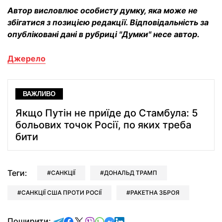
Автор висловлює особисту думку, яка може не
збігатися з позицією редакції. Відповідальність за
опубліковані дані в рубриці "Думки" несе автор.
Джерело
ВАЖЛИВО
Якщо Путін не приїде до Стамбула: 5
больових точок Росії, по яких треба
бити
Теги:
САНКЦІЇ
ДОНАЛЬД ТРАМП
САНКЦІЇ США ПРОТИ РОСІЇ
РАКЕТНА ЗБРОЯ
відправити у Telegram
поділитись у Facebook
поділитись у X
відправити у Viber
відправити у Whatsapp
відправити у Messenger
відправити у LinkedIn
Поширити: