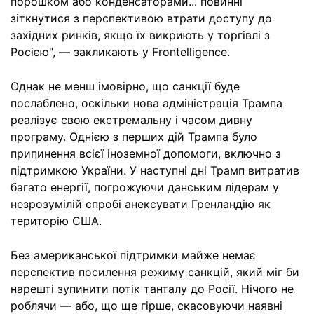
порошком або конденсаторами... повинні
зіткнутися з перспективою втрати доступу до
західних ринків, якщо їх викриють у торгівлі з
Росією", — закликають у Frontelligence.
Однак не менш імовірно, що санкції буде
послаблено, оскільки нова адміністрація Трампа
реалізує свою екстремальну і часом дивну
програму. Однією з перших дій Трампа було
припинення всієї іноземної допомоги, включно з
підтримкою України. У наступні дні Трамп витратив
багато енергії, погрожуючи данським лідерам у
незрозумілій спробі анексувати Гренландію як
територію США.
Без американської підтримки майже немає
перспектив посилення режиму санкцій, який міг би
нарешті зупинити потік танталу до Росії. Нічого не
роблячи — або, що ще гірше, скасовуючи наявні