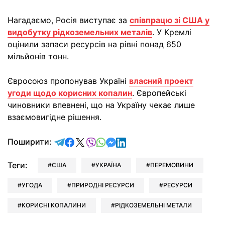
Нагадаємо, Росія виступає за
співпрацю зі США у
видобутку рідкоземельних металів
. У Кремлі
оцінили запаси ресурсів на рівні понад 650
мільйонів тонн.
Євросоюз пропонував Україні
власний проект
угоди щодо корисних копалин
. Європейські
чиновники впевнені, що на Україну чекає лише
взаємовигідне рішення.
відправити у Telegram
поділитись у Facebook
поділитись у X
відправити у Viber
відправити у Whatsapp
відправити у Messenger
відправити у LinkedIn
Поширити:
Теги:
США
УКРАЇНА
ПЕРЕМОВИНИ
УГОДА
ПРИРОДНІ РЕСУРСИ
РЕСУРСИ
КОРИСНІ КОПАЛИНИ
РІДКОЗЕМЕЛЬНІ МЕТАЛИ