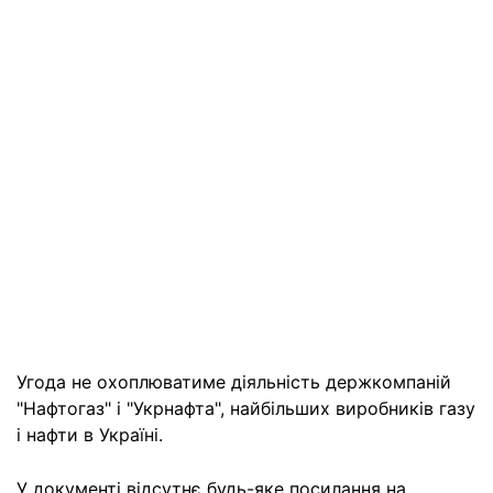
Угода не охоплюватиме діяльність держкомпаній
"Нафтогаз" і "Укрнафта", найбільших виробників газу
і нафти в Україні.
У документі відсутнє будь-яке посилання на