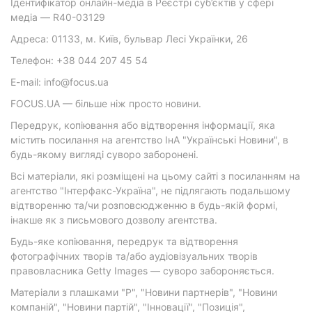
Ідентифікатор онлайн-медіа в Реєстрі суб’єктів у сфері
медіа — R40-03129
Адреса: 01133, м. Київ, бульвар Лесі Українки, 26
Телефон: +38 044 207 45 54
E-mail: info@focus.ua
FOCUS.UA — більше ніж просто новини.
Передрук, копіювання або відтворення інформації, яка
містить посилання на агентство ІнА "Українські Новини", в
будь-якому вигляді суворо заборонені.
Всі матеріали, які розміщені на цьому сайті з посиланням на
агентство "Інтерфакс-Україна", не підлягають подальшому
відтворенню та/чи розповсюдженню в будь-якій формі,
інакше як з письмового дозволу агентства.
Будь-яке копіювання, передрук та відтворення
фотографічних творів та/або аудіовізуальних творів
правовласника Getty Images — суворо забороняється.
Матеріали з плашками "Р", "Новини партнерів", "Новини
компаній", "Новини партій", "Інновації", "Позиція",