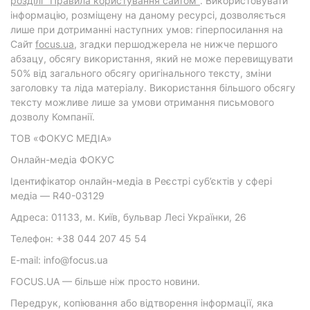
розділі "Правила користування сайтом"
. Використовувати
інформацію, розміщену на даному ресурсі, дозволяється
лише при дотриманні наступних умов: гіперпосилання на
Cайт
focus.ua
, згадки першоджерела не нижче першого
абзацу, обсягу використання, який не може перевищувати
50% від загального обсягу оригінального тексту, зміни
заголовку та ліда матеріалу. Використання більшого обсягу
тексту можливе лише за умови отримання письмового
дозволу Компанії.
ТОВ «ФОКУС МЕДІА»
Онлайн-медіа ФОКУС
Ідентифікатор онлайн-медіа в Реєстрі суб’єктів у сфері
медіа — R40-03129
Адреса: 01133, м. Київ, бульвар Лесі Українки, 26
Телефон: +38 044 207 45 54
E-mail: info@focus.ua
FOCUS.UA — більше ніж просто новини.
Передрук, копіювання або відтворення інформації, яка