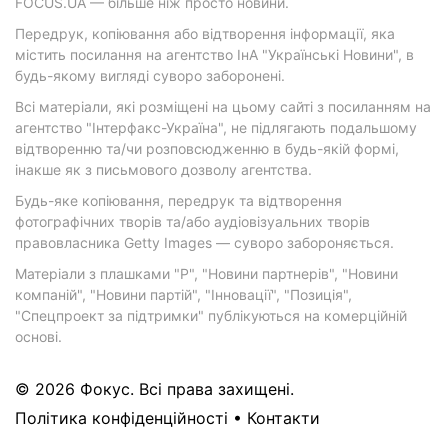
FOCUS.UA — більше ніж просто новини.
Передрук, копіювання або відтворення інформації, яка
містить посилання на агентство ІнА "Українські Новини", в
будь-якому вигляді суворо заборонені.
Всі матеріали, які розміщені на цьому сайті з посиланням на
агентство "Інтерфакс-Україна", не підлягають подальшому
відтворенню та/чи розповсюдженню в будь-якій формі,
інакше як з письмового дозволу агентства.
Будь-яке копіювання, передрук та відтворення
фотографічних творів та/або аудіовізуальних творів
правовласника Getty Images — суворо забороняється.
Матеріали з плашками "Р", "Новини партнерів", "Новини
компаній", "Новини партій", "Інновації", "Позиція",
"Спецпроект за підтримки" публікуються на комерційній
основі.
© 2026 Фокус. Всі права захищені.
Політика конфіденційності
•
Контакти