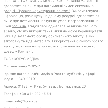
належать ТОВ "ФОКУС МЕДІА". Використання матеріалів
дозволяється лише при дотриманні вимог, описаних в
розділі "Правила користування сайтом"
. Використовувати
інформацію, розміщену на даному ресурсі, дозволяється
лише при дотриманні наступних умов: гіперпосилання на
Cайт
focus.ua
, згадки першоджерела не нижче першого
абзацу, обсягу використання, який не може перевищувати
50% від загального обсягу оригінального тексту, зміни
заголовку та ліда матеріалу. Використання більшого обсягу
тексту можливе лише за умови отримання письмового
дозволу Компанії.
ТОВ «ФОКУС МЕДІА»
Онлайн-медіа ФОКУС
Ідентифікатор онлайн-медіа в Реєстрі суб’єктів у сфері
медіа — R40-03129
Адреса: 01133, м. Київ, бульвар Лесі Українки, 26
Телефон: +38 044 207 45 54
E-mail: info@focus.ua