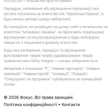
FOCUS.UA — більше ніж просто новини.
Передрук, копіювання або відтворення інформації, яка
містить посилання на агентство ІнА "Українські Новини", в
будь-якому вигляді суворо заборонені.
Всі матеріали, які розміщені на цьому сайті з посиланням на
агентство "Інтерфакс-Україна", не підлягають подальшому
відтворенню та/чи розповсюдженню в будь-якій формі,
інакше як з письмового дозволу агентства.
Будь-яке копіювання, передрук та відтворення
фотографічних творів та/або аудіовізуальних творів
правовласника Getty Images — суворо забороняється.
Матеріали з плашками "Р", "Новини партнерів", "Новини
компаній", "Новини партій", "Інновації", "Позиція",
"Спецпроект за підтримки" публікуються на комерційній
основі.
© 2026 Фокус. Всі права захищені.
Політика конфіденційності
•
Контакти