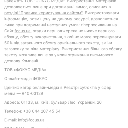
належать ТОВ "ФОКУС МЕДІА". Використання матеріалів
дозволяється лише при дотриманні вимог, описаних в
розділі "Правила користування сайтом"
. Використовувати
інформацію, розміщену на даному ресурсі, дозволяється
лише при дотриманні наступних умов: гіперпосилання на
Cайт
focus.ua
, згадки першоджерела не нижче першого
абзацу, обсягу використання, який не може перевищувати
50% від загального обсягу оригінального тексту, зміни
заголовку та ліда матеріалу. Використання більшого обсягу
тексту можливе лише за умови отримання письмового
дозволу Компанії.
ТОВ «ФОКУС МЕДІА»
Онлайн-медіа ФОКУС
Ідентифікатор онлайн-медіа в Реєстрі суб’єктів у сфері
медіа — R40-03129
Адреса: 01133, м. Київ, бульвар Лесі Українки, 26
Телефон: +38 044 207 45 54
E-mail: info@focus.ua