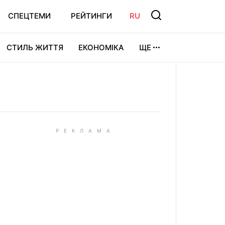
СПЕЦТЕМИ
РЕЙТИНГИ
RU
СТИЛЬ ЖИТТЯ
ЕКОНОМІКА
ЩЕ
ЛЬТУРА
ВІДЕОІГРИ
СПОРТ