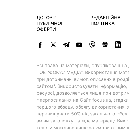
ДОГОВІР
РЕДАКЦІЙНА
ПУБЛІЧНОЇ
ПОЛІТИКА
ОФЕРТИ
Всі права на матеріали, опубліковані н
ТОВ "ФОКУС МЕДІА". Використання мате
при дотриманні вимог, описаних в
розд
сайтом"
. Використовувати інформацію,
ресурсі, дозволяється лише при дотрим
гіперпосилання на Cайт
focus.ua
, згадк
першого абзацу, обсягу використання, 
перевищувати 50% від загального обсяг
зміни заголовку та ліда матеріалу. Вик
тексту можливе лише за умови отрима