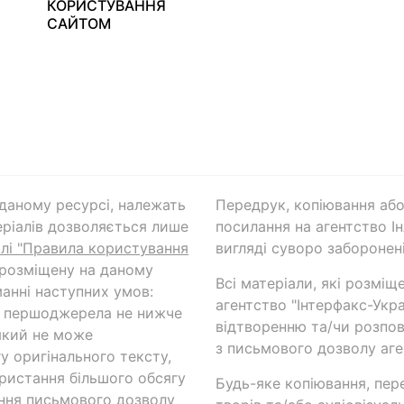
КОРИСТУВАННЯ
САЙТОМ
а даному ресурсі, належать
Передрук, копіювання або
ріалів дозволяється лише
посилання на агентство Ін
ілі "Правила користування
вигляді суворо заборонені
 розміщену на даному
Всі матеріали, які розміщ
анні наступних умов:
агентство "Інтерфакс-Укр
и першоджерела не нижче
відтворенню та/чи розпов
який не може
з письмового дозволу аге
у оригінального тексту,
ористання більшого обсягу
Будь-яке копіювання, пер
ння письмового дозволу