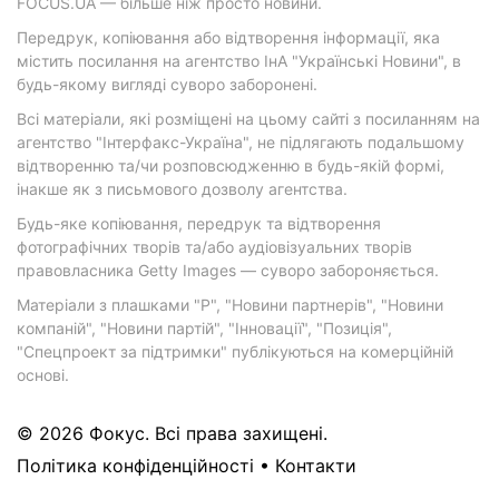
FOCUS.UA — більше ніж просто новини.
Передрук, копіювання або відтворення інформації, яка
містить посилання на агентство ІнА "Українські Новини", в
будь-якому вигляді суворо заборонені.
Всі матеріали, які розміщені на цьому сайті з посиланням на
агентство "Інтерфакс-Україна", не підлягають подальшому
відтворенню та/чи розповсюдженню в будь-якій формі,
інакше як з письмового дозволу агентства.
Будь-яке копіювання, передрук та відтворення
фотографічних творів та/або аудіовізуальних творів
правовласника Getty Images — суворо забороняється.
Матеріали з плашками "Р", "Новини партнерів", "Новини
компаній", "Новини партій", "Інновації", "Позиція",
"Спецпроект за підтримки" публікуються на комерційній
основі.
© 2026 Фокус. Всі права захищені.
Політика конфіденційності
•
Контакти