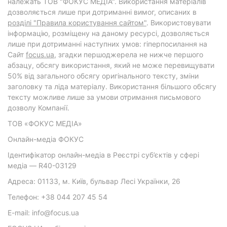
належать ТОВ "ФОКУС МЕДІА". Використання матеріалів
дозволяється лише при дотриманні вимог, описаних в
розділі "Правила користування сайтом"
. Використовувати
інформацію, розміщену на даному ресурсі, дозволяється
лише при дотриманні наступних умов: гіперпосилання на
Cайт
focus.ua
, згадки першоджерела не нижче першого
абзацу, обсягу використання, який не може перевищувати
50% від загального обсягу оригінального тексту, зміни
заголовку та ліда матеріалу. Використання більшого обсягу
тексту можливе лише за умови отримання письмового
дозволу Компанії.
ТОВ «ФОКУС МЕДІА»
Онлайн-медіа ФОКУС
Ідентифікатор онлайн-медіа в Реєстрі суб’єктів у сфері
медіа — R40-03129
Адреса: 01133, м. Київ, бульвар Лесі Українки, 26
Телефон: +38 044 207 45 54
E-mail: info@focus.ua