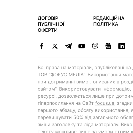
ДОГОВІР
РЕДАКЦІЙНА
ПУБЛІЧНОЇ
ПОЛІТИКА
ОФЕРТИ
Всі права на матеріали, опубліковані н
ТОВ "ФОКУС МЕДІА". Використання мате
при дотриманні вимог, описаних в
розд
сайтом"
. Використовувати інформацію,
ресурсі, дозволяється лише при дотрим
гіперпосилання на Cайт
focus.ua
, згадк
першого абзацу, обсягу використання, 
перевищувати 50% від загального обсяг
зміни заголовку та ліда матеріалу. Вик
тексту можливе лише за умови отрима