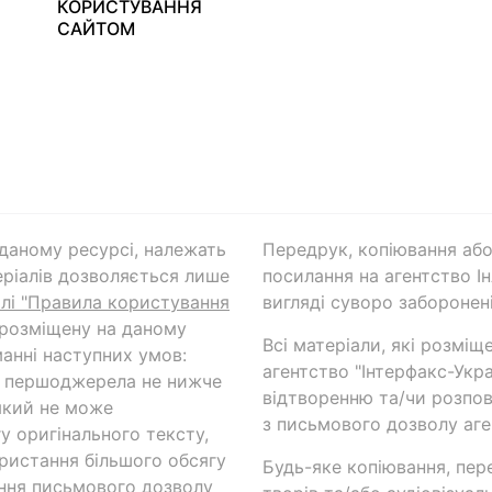
КОРИСТУВАННЯ
САЙТОМ
а даному ресурсі, належать
Передрук, копіювання або
ріалів дозволяється лише
посилання на агентство Ін
ілі "Правила користування
вигляді суворо заборонені
 розміщену на даному
Всі матеріали, які розміщ
анні наступних умов:
агентство "Інтерфакс-Укр
и першоджерела не нижче
відтворенню та/чи розпов
який не може
з письмового дозволу аге
у оригінального тексту,
ористання більшого обсягу
Будь-яке копіювання, пер
ння письмового дозволу