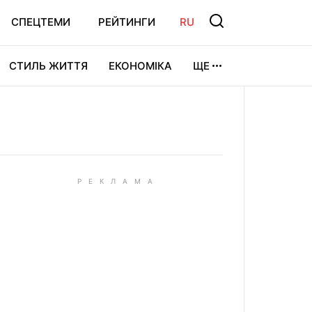
СПЕЦТЕМИ
РЕЙТИНГИ
RU
СТИЛЬ ЖИТТЯ
ЕКОНОМІКА
ЩЕ
ЛЬТУРА
ВІДЕОІГРИ
СПОРТ