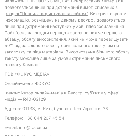
належать ТОВ "ФОКУС МЕДІА". Використання матеріалів
дозволяється лише при дотриманні вимог, описаних в
розділі "Правила користування сайтом"
. Використовувати
інформацію, розміщену на даному ресурсі, дозволяється
лише при дотриманні наступних умов: гіперпосилання на
Cайт
focus.ua
, згадки першоджерела не нижче першого
абзацу, обсягу використання, який не може перевищувати
50% від загального обсягу оригінального тексту, зміни
заголовку та ліда матеріалу. Використання більшого обсягу
тексту можливе лише за умови отримання письмового
дозволу Компанії.
ТОВ «ФОКУС МЕДІА»
Онлайн-медіа ФОКУС
Ідентифікатор онлайн-медіа в Реєстрі суб’єктів у сфері
медіа — R40-03129
Адреса: 01133, м. Київ, бульвар Лесі Українки, 26
Телефон: +38 044 207 45 54
E-mail: info@focus.ua