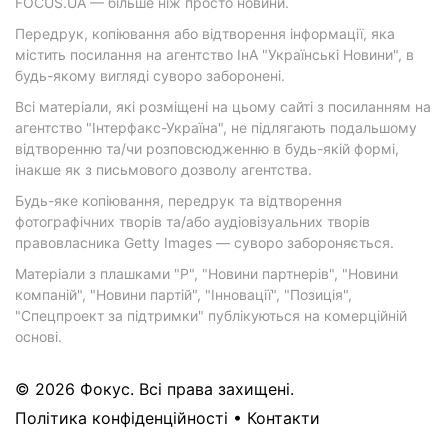
FOCUS.UA — більше ніж просто новини.
Передрук, копіювання або відтворення інформації, яка
містить посилання на агентство ІнА "Українські Новини", в
будь-якому вигляді суворо заборонені.
Всі матеріали, які розміщені на цьому сайті з посиланням на
агентство "Інтерфакс-Україна", не підлягають подальшому
відтворенню та/чи розповсюдженню в будь-якій формі,
інакше як з письмового дозволу агентства.
Будь-яке копіювання, передрук та відтворення
фотографічних творів та/або аудіовізуальних творів
правовласника Getty Images — суворо забороняється.
Матеріали з плашками "Р", "Новини партнерів", "Новини
компаній", "Новини партій", "Інновації", "Позиція",
"Спецпроект за підтримки" публікуються на комерційній
основі.
© 2026 Фокус. Всі права захищені.
Політика конфіденційності
•
Контакти