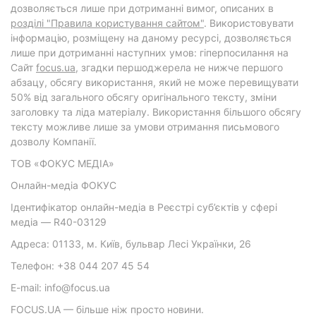
дозволяється лише при дотриманні вимог, описаних в
розділі "Правила користування сайтом"
. Використовувати
інформацію, розміщену на даному ресурсі, дозволяється
лише при дотриманні наступних умов: гіперпосилання на
Cайт
focus.ua
, згадки першоджерела не нижче першого
абзацу, обсягу використання, який не може перевищувати
50% від загального обсягу оригінального тексту, зміни
заголовку та ліда матеріалу. Використання більшого обсягу
тексту можливе лише за умови отримання письмового
дозволу Компанії.
ТОВ «ФОКУС МЕДІА»
Онлайн-медіа ФОКУС
Ідентифікатор онлайн-медіа в Реєстрі суб’єктів у сфері
медіа — R40-03129
Адреса: 01133, м. Київ, бульвар Лесі Українки, 26
Телефон: +38 044 207 45 54
E-mail: info@focus.ua
FOCUS.UA — більше ніж просто новини.