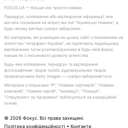
FOCUS.UA — більше ніж просто новини.
Передрук, копіювання або відтворення інформації, яка
містить посилання на агентство ІнА "Українські Новини", в
будь-якому вигляді суворо заборонені.
Всі матеріали, які розміщені на цьому сайті з посиланням на
агентство "Інтерфакс-Україна", не підлягають подальшому
відтворенню та/чи розповсюдженню в будь-якій формі,
інакше як з письмового дозволу агентства.
Будь-яке копіювання, передрук та відтворення
фотографічних творів та/або аудіовізуальних творів
правовласника Getty Images — суворо забороняється.
Матеріали з плашками "Р", "Новини партнерів", "Новини
компаній", "Новини партій", "Інновації", "Позиція",
"Спецпроект за підтримки" публікуються на комерційній
основі.
© 2026 Фокус. Всі права захищені.
Політика конфіденційності
•
Контакти