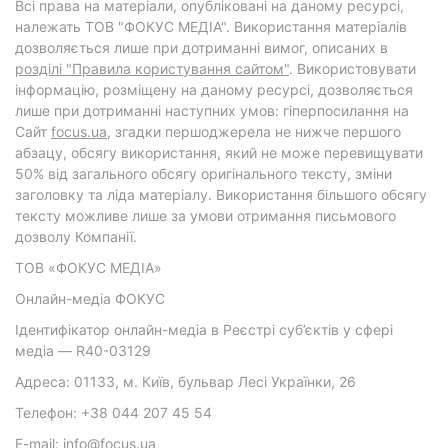
Всі права на матеріали, опубліковані на даному ресурсі,
належать ТОВ "ФОКУС МЕДІА". Використання матеріалів
дозволяється лише при дотриманні вимог, описаних в
розділі "Правила користування сайтом"
. Використовувати
інформацію, розміщену на даному ресурсі, дозволяється
лише при дотриманні наступних умов: гіперпосилання на
Cайт
focus.ua
, згадки першоджерела не нижче першого
абзацу, обсягу використання, який не може перевищувати
50% від загального обсягу оригінального тексту, зміни
заголовку та ліда матеріалу. Використання більшого обсягу
тексту можливе лише за умови отримання письмового
дозволу Компанії.
ТОВ «ФОКУС МЕДІА»
Онлайн-медіа ФОКУС
Ідентифікатор онлайн-медіа в Реєстрі суб’єктів у сфері
медіа — R40-03129
Адреса: 01133, м. Київ, бульвар Лесі Українки, 26
Телефон: +38 044 207 45 54
E-mail: info@focus.ua