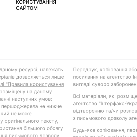
КОРИСТУВАННЯ
САЙТОМ
а даному ресурсі, належать
Передрук, копіювання або
ріалів дозволяється лише
посилання на агентство Ін
ілі "Правила користування
вигляді суворо заборонені
 розміщену на даному
Всі матеріали, які розміщ
анні наступних умов:
агентство "Інтерфакс-Укр
и першоджерела не нижче
відтворенню та/чи розпов
який не може
з письмового дозволу аге
у оригінального тексту,
ористання більшого обсягу
Будь-яке копіювання, пер
ння письмового дозволу