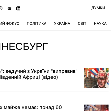
ДУМКИ
ИЙ ФОКУС
ПОЛІТИКА
УКРАЇНА
СВІТ
НАУКА
ДІДЖИТАЛ
АВТО
СВІТФАН
КУ
ННЕСБУРГ
: ведучий з України "виправив"
Південній Африці (відео)
х майже немає: понад 60