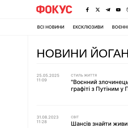
ВСІ НОВИНИ
ЕКСКЛЮЗИВИ
ВОЄНН
НОВИНИ ЙОГА
25.05.2025
СТИЛЬ ЖИТТЯ
11:09
"Воєнний злочинець"
графіті з Путіним у 
31.08.2023
СВІТ
11:28
Шансів знайти живи