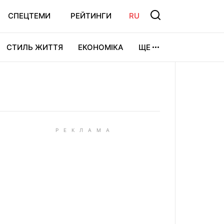
СПЕЦТЕМИ
РЕЙТИНГИ
RU
СТИЛЬ ЖИТТЯ
ЕКОНОМІКА
ЩЕ
ЛЬТУРА
ВІДЕОІГРИ
СПОРТ