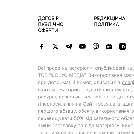
ДОГОВІР
РЕДАКЦІЙНА
ПУБЛІЧНОЇ
ПОЛІТИКА
ОФЕРТИ
Всі права на матеріали, опубліковані н
ТОВ "ФОКУС МЕДІА". Використання мате
при дотриманні вимог, описаних в
розд
сайтом"
. Використовувати інформацію,
ресурсі, дозволяється лише при дотрим
гіперпосилання на Cайт
focus.ua
, згадк
першого абзацу, обсягу використання, 
перевищувати 50% від загального обсяг
зміни заголовку та ліда матеріалу. Вик
тексту можливе лише за умови отрима