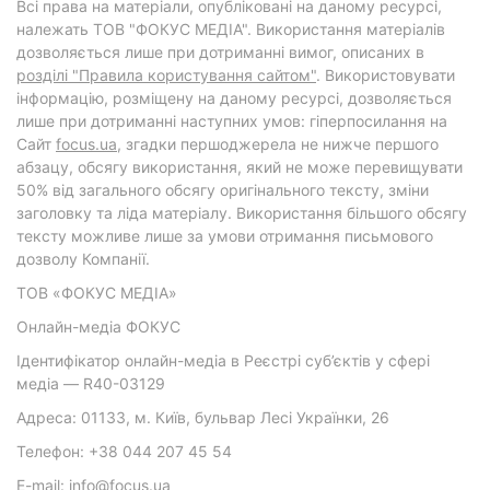
Всі права на матеріали, опубліковані на даному ресурсі,
належать ТОВ "ФОКУС МЕДІА". Використання матеріалів
дозволяється лише при дотриманні вимог, описаних в
розділі "Правила користування сайтом"
. Використовувати
інформацію, розміщену на даному ресурсі, дозволяється
лише при дотриманні наступних умов: гіперпосилання на
Cайт
focus.ua
, згадки першоджерела не нижче першого
абзацу, обсягу використання, який не може перевищувати
50% від загального обсягу оригінального тексту, зміни
заголовку та ліда матеріалу. Використання більшого обсягу
тексту можливе лише за умови отримання письмового
дозволу Компанії.
ТОВ «ФОКУС МЕДІА»
Онлайн-медіа ФОКУС
Ідентифікатор онлайн-медіа в Реєстрі суб’єктів у сфері
медіа — R40-03129
Адреса: 01133, м. Київ, бульвар Лесі Українки, 26
Телефон: +38 044 207 45 54
E-mail: info@focus.ua