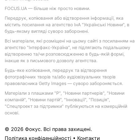
FOCUS.UA — більше ніж просто новини.
Передрук, копіювання або відтворення інформації, яка
містить посилання на агентство ІнА "Українські Новини", в
будь-якому вигляді суворо заборонені.
Всі матеріали, які розміщені на цьому сайті з посиланням на
агентство "Інтерфакс-Україна", не підлягають подальшому
відтворенню та/чи розповсюдженню в будь-якій формі,
інакше як з письмового дозволу агентства.
Будь-яке копіювання, передрук та відтворення
фотографічних творів та/або аудіовізуальних творів
правовласника Getty Images — суворо забороняється.
Матеріали з плашками "Р", "Новини партнерів", "Новини
компаній", "Новини партій", "Інновації", "Позиція",
"Спецпроект за підтримки" публікуються на комерційній
основі.
© 2026 Фокус. Всі права захищені.
Політика конфіденційності
•
Контакти