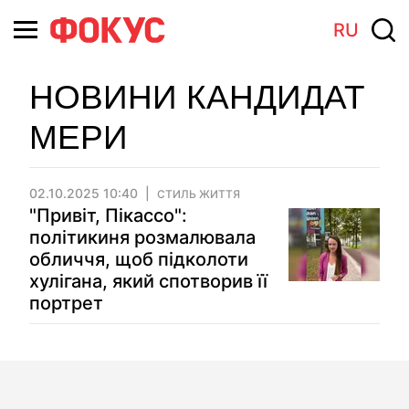
RU
НОВИНИ КАНДИДАТ
МЕРИ
02.10.2025 10:40
СТИЛЬ ЖИТТЯ
"Привіт, Пікассо":
політикиня розмалювала
обличчя, щоб підколоти
хулігана, який спотворив її
портрет