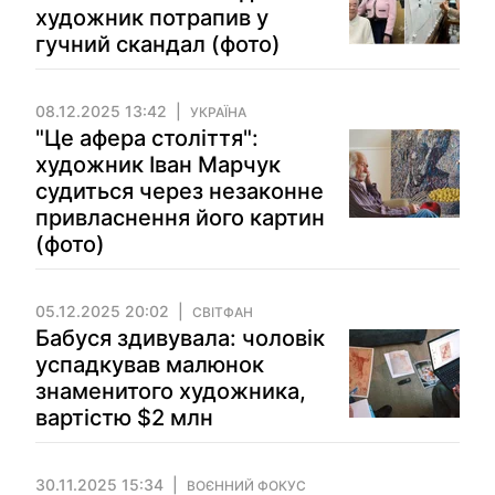
художник потрапив у
гучний скандал (фото)
08.12.2025 13:42
УКРАЇНА
"Це афера століття":
художник Іван Марчук
судиться через незаконне
привласнення його картин
(фото)
05.12.2025 20:02
СВІТФАН
Бабуся здивувала: чоловік
успадкував малюнок
знаменитого художника,
вартістю $2 млн
30.11.2025 15:34
ВОЄННИЙ ФОКУС