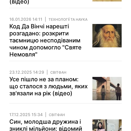
(відео)
16.01.2026 14:11
ТЕХНОЛОГІЇ ТА НАУКА
Код Да Вінчі нарешті
розгадано: розкрити
таємницю несподіваним
чином допомогло "Святе
Немовля"
23.12.2025 14:29
СВІТФАН
Усе пішло не за планом:
що сталося з людьми, яких
зв'язали на рік (відео)
17.12.2025 15:34
СВІТФАН
Син, молодша дружина і
зниклі мільйони: відомий