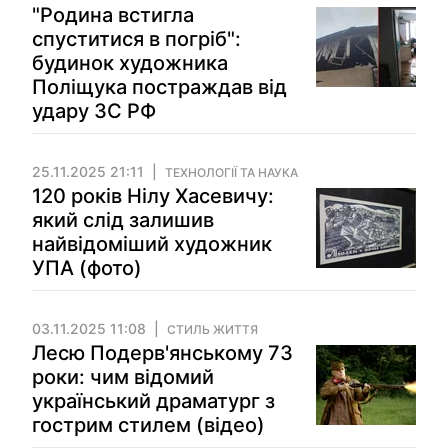
"Родина встигла
спуститися в погріб":
будинок художника
Поліщука постраждав від
удару ЗС РФ
25.11.2025 21:11
ТЕХНОЛОГІЇ ТА НАУКА
120 років Нілу Хасевичу:
який слід залишив
найвідоміший художник
УПА (фото)
03.11.2025 11:08
СТИЛЬ ЖИТТЯ
Лесю Подерв'янському 73
роки: чим відомий
український драматург з
гострим стилем (відео)