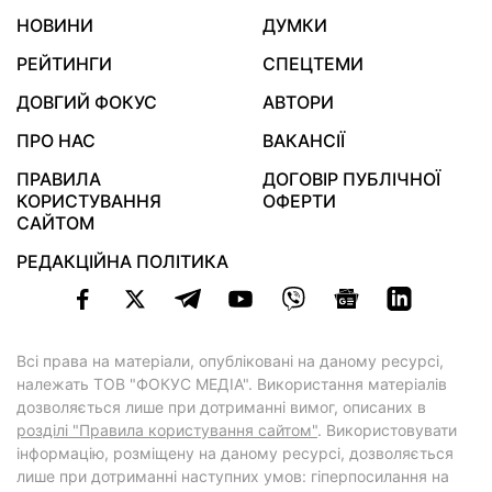
НОВИНИ
ДУМКИ
РЕЙТИНГИ
СПЕЦТЕМИ
ДОВГИЙ ФОКУС
АВТОРИ
ПРО НАС
ВАКАНСІЇ
ПРАВИЛА
ДОГОВІР ПУБЛІЧНОЇ
КОРИСТУВАННЯ
ОФЕРТИ
САЙТОМ
РЕДАКЦІЙНА ПОЛІТИКА
Всі права на матеріали, опубліковані на даному ресурсі,
належать ТОВ "ФОКУС МЕДІА". Використання матеріалів
дозволяється лише при дотриманні вимог, описаних в
розділі "Правила користування сайтом"
. Використовувати
інформацію, розміщену на даному ресурсі, дозволяється
лише при дотриманні наступних умов: гіперпосилання на