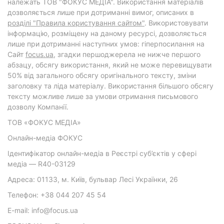
належать ТОВ "ФОКУС МЕДІА". Використання матеріалів
дозволяється лише при дотриманні вимог, описаних в
розділі "Правила користування сайтом"
. Використовувати
інформацію, розміщену на даному ресурсі, дозволяється
лише при дотриманні наступних умов: гіперпосилання на
Cайт
focus.ua
, згадки першоджерела не нижче першого
абзацу, обсягу використання, який не може перевищувати
50% від загального обсягу оригінального тексту, зміни
заголовку та ліда матеріалу. Використання більшого обсягу
тексту можливе лише за умови отримання письмового
дозволу Компанії.
ТОВ «ФОКУС МЕДІА»
Онлайн-медіа ФОКУС
Ідентифікатор онлайн-медіа в Реєстрі суб’єктів у сфері
медіа — R40-03129
Адреса: 01133, м. Київ, бульвар Лесі Українки, 26
Телефон: +38 044 207 45 54
E-mail: info@focus.ua