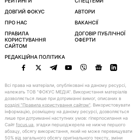
РЕЙТИНГИ
СПЕЦТЕМИ
ДОВГИЙ ФОКУС
АВТОРИ
ПРО НАС
ВАКАНСІЇ
ПРАВИЛА
ДОГОВІР ПУБЛІЧНОЇ
КОРИСТУВАННЯ
ОФЕРТИ
САЙТОМ
РЕДАКЦІЙНА ПОЛІТИКА
Всі права на матеріали, опубліковані на даному ресурсі,
належать ТОВ "ФОКУС МЕДІА". Використання матеріалів
дозволяється лише при дотриманні вимог, описаних в
розділі "Правила користування сайтом"
. Використовувати
інформацію, розміщену на даному ресурсі, дозволяється
лише при дотриманні наступних умов: гіперпосилання на
Cайт
focus.ua
, згадки першоджерела не нижче першого
абзацу, обсягу використання, який не може перевищувати
50% від загального обсягу оригінального тексту, зміни