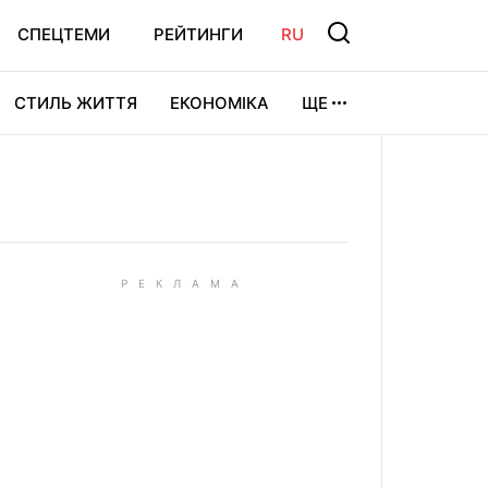
СПЕЦТЕМИ
РЕЙТИНГИ
RU
СТИЛЬ ЖИТТЯ
ЕКОНОМІКА
ЩЕ
ЛЬТУРА
ВІДЕОІГРИ
СПОРТ