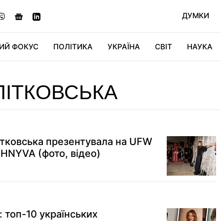
ДУМКИ
ИЙ ФОКУС
ПОЛІТИКА
УКРАЇНА
СВІТ
НАУКА
ДІДЖИТАЛ
АВТО
СВІТФАН
КУ
ЛІТКОВСЬКА
Літковська презентувала на UFW
ZHNYVA (фото, відео)
і: топ-10 українських