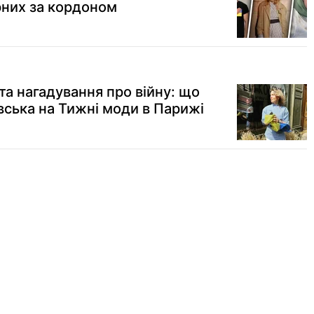
рних за кордоном
та нагадування про війну: що
вська на Тижні моди в Парижі