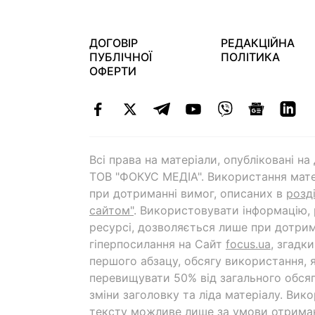
ДОГОВІР
РЕДАКЦІЙНА
ПУБЛІЧНОЇ
ПОЛІТИКА
ОФЕРТИ
Всі права на матеріали, опубліковані н
ТОВ "ФОКУС МЕДІА". Використання мате
при дотриманні вимог, описаних в
розд
сайтом"
. Використовувати інформацію,
ресурсі, дозволяється лише при дотрим
гіперпосилання на Cайт
focus.ua
, згадк
першого абзацу, обсягу використання, 
перевищувати 50% від загального обсяг
зміни заголовку та ліда матеріалу. Вик
тексту можливе лише за умови отрима