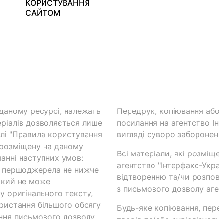
КОРИСТУВАННЯ
САЙТОМ
а даному ресурсі, належать
Передрук, копіювання або
ріалів дозволяється лише
посилання на агентство Ін
ілі "Правила користування
вигляді суворо заборонені
 розміщену на даному
Всі матеріали, які розміщ
анні наступних умов:
агентство "Інтерфакс-Укр
и першоджерела не нижче
відтворенню та/чи розпов
який не може
з письмового дозволу аге
у оригінального тексту,
ористання більшого обсягу
Будь-яке копіювання, пер
ння письмового дозволу