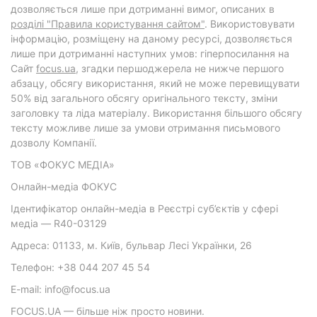
дозволяється лише при дотриманні вимог, описаних в
розділі "Правила користування сайтом"
. Використовувати
інформацію, розміщену на даному ресурсі, дозволяється
лише при дотриманні наступних умов: гіперпосилання на
Cайт
focus.ua
, згадки першоджерела не нижче першого
абзацу, обсягу використання, який не може перевищувати
50% від загального обсягу оригінального тексту, зміни
заголовку та ліда матеріалу. Використання більшого обсягу
тексту можливе лише за умови отримання письмового
дозволу Компанії.
ТОВ «ФОКУС МЕДІА»
Онлайн-медіа ФОКУС
Ідентифікатор онлайн-медіа в Реєстрі суб’єктів у сфері
медіа — R40-03129
Адреса: 01133, м. Київ, бульвар Лесі Українки, 26
Телефон: +38 044 207 45 54
E-mail: info@focus.ua
FOCUS.UA — більше ніж просто новини.