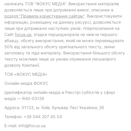
належать ТОВ "ФОКУС МЕДІА". Використання матеріалів
дозволяється лише при дотриманні вимог, описаних в
розділі "Правила користування сайтом"
. Використовувати
інформацію, розміщену на даному ресурсі, дозволяється
лише при дотриманні наступних умов: гіперпосилання на
Cайт
focus.ua
, згадки першоджерела не нижче першого
абзацу, обсягу використання, який не може перевищувати
50% від загального обсягу оригінального тексту, зміни
заголовку та ліда матеріалу. Використання більшого обсягу
тексту можливе лише за умови отримання письмового
дозволу Компанії.
ТОВ «ФОКУС МЕДІА»
Онлайн-медіа ФОКУС
Ідентифікатор онлайн-медіа в Реєстрі суб’єктів у сфері
медіа — R40-03129
Адреса: 01133, м. Київ, бульвар Лесі Українки, 26
Телефон: +38 044 207 45 54
E-mail: info@focus.ua