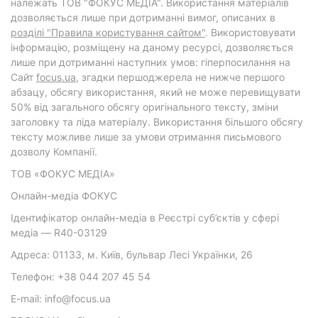
належать ТОВ "ФОКУС МЕДІА". Використання матеріалів
дозволяється лише при дотриманні вимог, описаних в
розділі "Правила користування сайтом"
. Використовувати
інформацію, розміщену на даному ресурсі, дозволяється
лише при дотриманні наступних умов: гіперпосилання на
Cайт
focus.ua
, згадки першоджерела не нижче першого
абзацу, обсягу використання, який не може перевищувати
50% від загального обсягу оригінального тексту, зміни
заголовку та ліда матеріалу. Використання більшого обсягу
тексту можливе лише за умови отримання письмового
дозволу Компанії.
ТОВ «ФОКУС МЕДІА»
Онлайн-медіа ФОКУС
Ідентифікатор онлайн-медіа в Реєстрі суб’єктів у сфері
медіа — R40-03129
Адреса: 01133, м. Київ, бульвар Лесі Українки, 26
Телефон: +38 044 207 45 54
E-mail: info@focus.ua