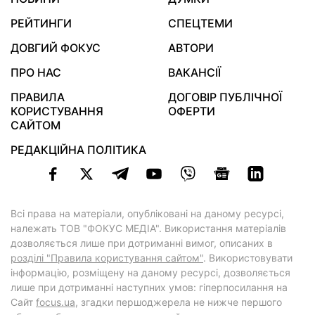
РЕЙТИНГИ
СПЕЦТЕМИ
ДОВГИЙ ФОКУС
АВТОРИ
ПРО НАС
ВАКАНСІЇ
ПРАВИЛА
ДОГОВІР ПУБЛІЧНОЇ
КОРИСТУВАННЯ
ОФЕРТИ
САЙТОМ
РЕДАКЦІЙНА ПОЛІТИКА
Всі права на матеріали, опубліковані на даному ресурсі,
належать ТОВ "ФОКУС МЕДІА". Використання матеріалів
дозволяється лише при дотриманні вимог, описаних в
розділі "Правила користування сайтом"
. Використовувати
інформацію, розміщену на даному ресурсі, дозволяється
лише при дотриманні наступних умов: гіперпосилання на
Cайт
focus.ua
, згадки першоджерела не нижче першого