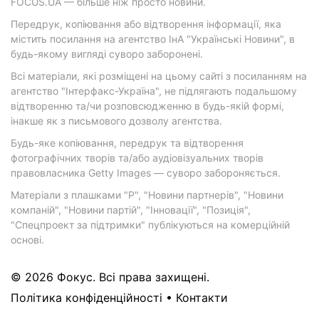
FOCUS.UA — більше ніж просто новини.
Передрук, копіювання або відтворення інформації, яка
містить посилання на агентство ІнА "Українські Новини", в
будь-якому вигляді суворо заборонені.
Всі матеріали, які розміщені на цьому сайті з посиланням на
агентство "Інтерфакс-Україна", не підлягають подальшому
відтворенню та/чи розповсюдженню в будь-якій формі,
інакше як з письмового дозволу агентства.
Будь-яке копіювання, передрук та відтворення
фотографічних творів та/або аудіовізуальних творів
правовласника Getty Images — суворо забороняється.
Матеріали з плашками "Р", "Новини партнерів", "Новини
компаній", "Новини партій", "Інновації", "Позиція",
"Спецпроект за підтримки" публікуються на комерційній
основі.
© 2026 Фокус. Всі права захищені.
Політика конфіденційності
•
Контакти