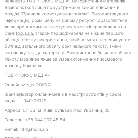
належать ТОВ "ФОКУС МЕДІА". Використання матеріалів
дозволяється лише при дотриманні вимог, описаних в
розділі "Правила користування сайтом"
. Використовувати
інформацію, розміщену на даному ресурсі, дозволяється
лише при дотриманні наступних умов: гіперпосилання на
Cайт
focus.ua
, згадки першоджерела не нижче першого
абзацу, обсягу використання, який не може перевищувати
50% від загального обсягу оригінального тексту, зміни
заголовку та ліда матеріалу. Використання більшого обсягу
тексту можливе лише за умови отримання письмового
дозволу Компанії.
ТОВ «ФОКУС МЕДІА»
Онлайн-медіа ФОКУС
Ідентифікатор онлайн-медіа в Реєстрі суб’єктів у сфері
медіа — R40-03129
Адреса: 01133, м. Київ, бульвар Лесі Українки, 26
Телефон: +38 044 207 45 54
E-mail: info@focus.ua