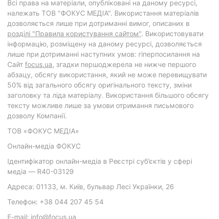
Всі права на матеріали, опубліковані на даному ресурсі,
належать ТОВ "ФОКУС МЕДІА". Використання матеріалів
дозволяється лише при дотриманні вимог, описаних в
розділі "Правила користування сайтом"
. Використовувати
інформацію, розміщену на даному ресурсі, дозволяється
лише при дотриманні наступних умов: гіперпосилання на
Cайт
focus.ua
, згадки першоджерела не нижче першого
абзацу, обсягу використання, який не може перевищувати
50% від загального обсягу оригінального тексту, зміни
заголовку та ліда матеріалу. Використання більшого обсягу
тексту можливе лише за умови отримання письмового
дозволу Компанії.
ТОВ «ФОКУС МЕДІА»
Онлайн-медіа ФОКУС
Ідентифікатор онлайн-медіа в Реєстрі суб’єктів у сфері
медіа — R40-03129
Адреса: 01133, м. Київ, бульвар Лесі Українки, 26
Телефон: +38 044 207 45 54
E-mail: info@focus.ua