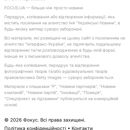
FOCUS.UA — більше ніж просто новини.
Передрук, копіювання або відтворення інформації, яка
містить посилання на агентство ІнА "Українські Новини", в
будь-якому вигляді суворо заборонені.
Всі матеріали, які розміщені на цьому сайті з посиланням на
агентство "Інтерфакс-Україна", не підлягають подальшому
відтворенню та/чи розповсюдженню в будь-якій формі,
інакше як з письмового дозволу агентства.
Будь-яке копіювання, передрук та відтворення
фотографічних творів та/або аудіовізуальних творів
правовласника Getty Images — суворо забороняється.
Матеріали з плашками "Р", "Новини партнерів", "Новини
компаній", "Новини партій", "Інновації", "Позиція",
"Спецпроект за підтримки" публікуються на комерційній
основі.
© 2026 Фокус. Всі права захищені.
Політика конфіденційності
•
Контакти