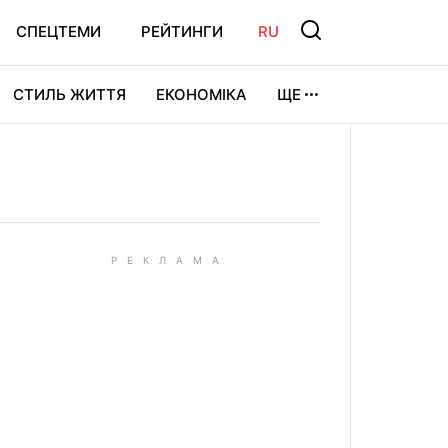
СПЕЦТЕМИ
РЕЙТИНГИ
RU
СТИЛЬ ЖИТТЯ
ЕКОНОМІКА
ЩЕ
ЛЬТУРА
ВІДЕОІГРИ
СПОРТ