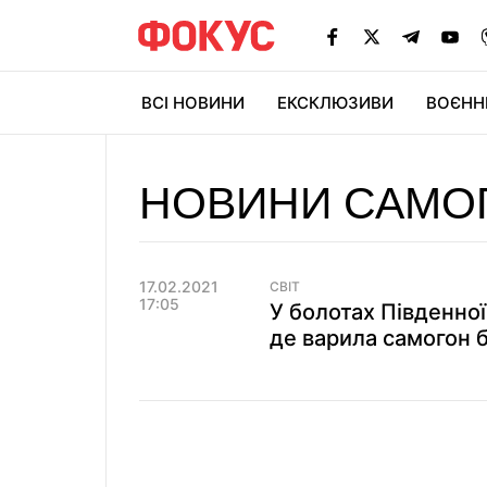
ВСІ НОВИНИ
ЕКСКЛЮЗИВИ
ВОЄНН
НОВИНИ САМО
17.02.2021
СВІТ
17:05
У болотах Південно
де варила самогон 