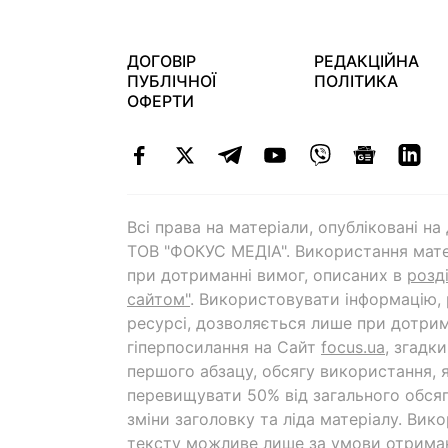
ДОГОВІР
РЕДАКЦІЙНА
ПУБЛІЧНОЇ
ПОЛІТИКА
ОФЕРТИ
Всі права на матеріали, опубліковані н
ТОВ "ФОКУС МЕДІА". Використання мате
при дотриманні вимог, описаних в
розд
сайтом"
. Використовувати інформацію,
ресурсі, дозволяється лише при дотрим
гіперпосилання на Cайт
focus.ua
, згадк
першого абзацу, обсягу використання, 
перевищувати 50% від загального обсяг
зміни заголовку та ліда матеріалу. Вик
тексту можливе лише за умови отрима