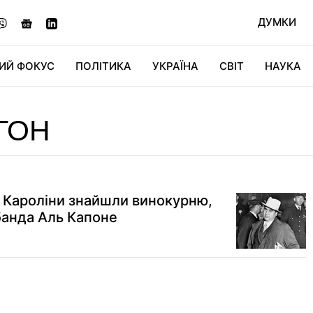
ДУМКИ
ИЙ ФОКУС
ПОЛІТИКА
УКРАЇНА
СВІТ
НАУКА
ДІДЖИТАЛ
АВТО
СВІТФАН
КУ
ГОН
ї Кароліни знайшли винокурню,
банда Аль Капоне