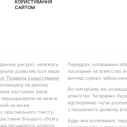
КОРИСТУВАННЯ
САЙТОМ
а даному ресурсі, належать
Передрук, копіювання або
ріалів дозволяється лише
посилання на агентство Ін
ілі "Правила користування
вигляді суворо заборонені
 розміщену на даному
Всі матеріали, які розміщ
анні наступних умов:
агентство "Інтерфакс-Укр
и першоджерела не нижче
відтворенню та/чи розпов
який не може
з письмового дозволу аге
у оригінального тексту,
ористання більшого обсягу
Будь-яке копіювання, пер
ння письмового дозволу