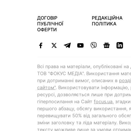
ДОГОВІР
РЕДАКЦІЙНА
ПУБЛІЧНОЇ
ПОЛІТИКА
ОФЕРТИ
Всі права на матеріали, опубліковані н
ТОВ "ФОКУС МЕДІА". Використання мате
при дотриманні вимог, описаних в
розд
сайтом"
. Використовувати інформацію,
ресурсі, дозволяється лише при дотрим
гіперпосилання на Cайт
focus.ua
, згадк
першого абзацу, обсягу використання, 
перевищувати 50% від загального обсяг
зміни заголовку та ліда матеріалу. Вик
тексту можливе лише за умови отрима