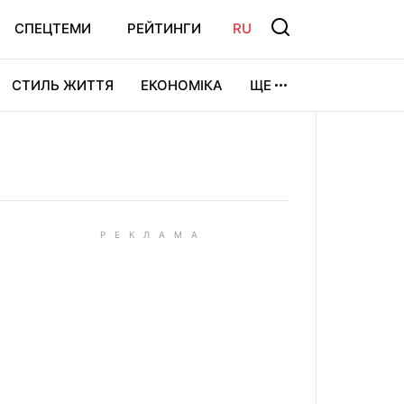
СПЕЦТЕМИ
РЕЙТИНГИ
RU
СТИЛЬ ЖИТТЯ
ЕКОНОМІКА
ЩЕ
ЛЬТУРА
ВІДЕОІГРИ
СПОРТ