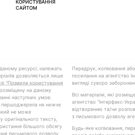
КОРИСТУВАННЯ
САЙТОМ
а даному ресурсі, належать
Передрук, копіювання або
ріалів дозволяється лише
посилання на агентство Ін
ілі "Правила користування
вигляді суворо заборонені
 розміщену на даному
Всі матеріали, які розміщ
анні наступних умов:
агентство "Інтерфакс-Укр
и першоджерела не нижче
відтворенню та/чи розпов
який не може
з письмового дозволу аге
у оригінального тексту,
ористання більшого обсягу
Будь-яке копіювання, пер
ння письмового дозволу