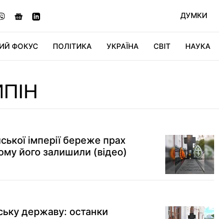
ДУМКИ
ИЙ ФОКУС
ПОЛІТИКА
УКРАЇНА
СВІТ
НАУКА
ДІДЖИТАЛ
АВТО
СВІТФАН
КУ
ПІН
йської імперії береже прах
чому його залишили (відео)
ську державу: останки