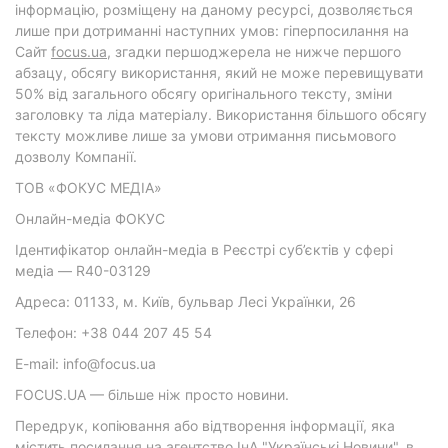
інформацію, розміщену на даному ресурсі, дозволяється
лише при дотриманні наступних умов: гіперпосилання на
Cайт
focus.ua
, згадки першоджерела не нижче першого
абзацу, обсягу використання, який не може перевищувати
50% від загального обсягу оригінального тексту, зміни
заголовку та ліда матеріалу. Використання більшого обсягу
тексту можливе лише за умови отримання письмового
дозволу Компанії.
ТОВ «ФОКУС МЕДІА»
Онлайн-медіа ФОКУС
Ідентифікатор онлайн-медіа в Реєстрі суб’єктів у сфері
медіа — R40-03129
Адреса: 01133, м. Київ, бульвар Лесі Українки, 26
Телефон: +38 044 207 45 54
E-mail: info@focus.ua
FOCUS.UA — більше ніж просто новини.
Передрук, копіювання або відтворення інформації, яка
містить посилання на агентство ІнА "Українські Новини", в