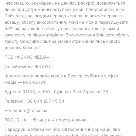
інформацію, розміщену на даному ресурсі, дозволяється
лише при дотриманні наступних умов: гіперпосилання на
Cайт
focus.ua
, згадки першоджерела не нижче першого
абзацу, обсягу використання, який не може перевищувати
50% від загального обсягу оригінального тексту, зміни
заголовку та ліда матеріалу. Використання більшого обсягу
тексту можливе лише за умови отримання письмового
дозволу Компанії.
ТОВ «ФОКУС МЕДІА»
Онлайн-медіа ФОКУС
Ідентифікатор онлайн-медіа в Реєстрі суб’єктів у сфері
медіа — R40-03129
Адреса: 01133, м. Київ, бульвар Лесі Українки, 26
Телефон: +38 044 207 45 54
E-mail: info@focus.ua
FOCUS.UA — більше ніж просто новини.
Передрук, копіювання або відтворення інформації, яка
містить посилання на агентство ІнА "Українські Новини", в