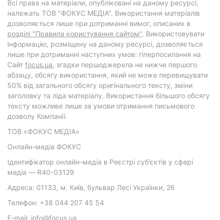
Всі права на матеріали, опубліковані на даному ресурсі,
належать ТОВ "ФОКУС МЕДІА". Використання матеріалів
дозволяється лише при дотриманні вимог, описаних в
розділі "Правила користування сайтом"
. Використовувати
інформацію, розміщену на даному ресурсі, дозволяється
лише при дотриманні наступних умов: гіперпосилання на
Cайт
focus.ua
, згадки першоджерела не нижче першого
абзацу, обсягу використання, який не може перевищувати
50% від загального обсягу оригінального тексту, зміни
заголовку та ліда матеріалу. Використання більшого обсягу
тексту можливе лише за умови отримання письмового
дозволу Компанії.
ТОВ «ФОКУС МЕДІА»
Онлайн-медіа ФОКУС
Ідентифікатор онлайн-медіа в Реєстрі суб’єктів у сфері
медіа — R40-03129
Адреса: 01133, м. Київ, бульвар Лесі Українки, 26
Телефон: +38 044 207 45 54
E-mail: info@focus.ua