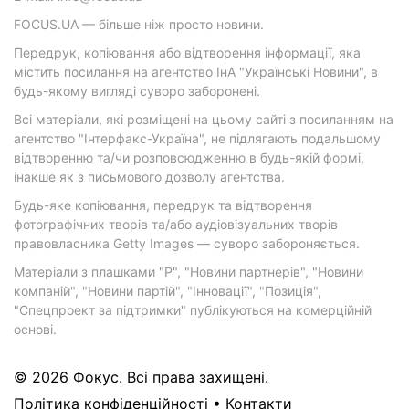
FOCUS.UA — більше ніж просто новини.
Передрук, копіювання або відтворення інформації, яка
містить посилання на агентство ІнА "Українські Новини", в
будь-якому вигляді суворо заборонені.
Всі матеріали, які розміщені на цьому сайті з посиланням на
агентство "Інтерфакс-Україна", не підлягають подальшому
відтворенню та/чи розповсюдженню в будь-якій формі,
інакше як з письмового дозволу агентства.
Будь-яке копіювання, передрук та відтворення
фотографічних творів та/або аудіовізуальних творів
правовласника Getty Images — суворо забороняється.
Матеріали з плашками "Р", "Новини партнерів", "Новини
компаній", "Новини партій", "Інновації", "Позиція",
"Спецпроект за підтримки" публікуються на комерційній
основі.
© 2026 Фокус. Всі права захищені.
Політика конфіденційності
•
Контакти