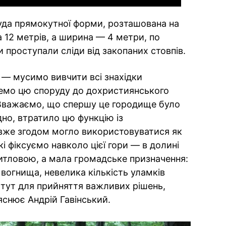
уда прямокутної форми, розташована на
 12 метрів, а ширина — 4 метри, по
 проступали сліди від закопаних стовпів.
я — мусимо вивчити всі знахідки
жемо цю споруду до дохристиянського
 Вважаємо, що спершу це городище було
дно, втратило цю функцію із
вже згодом могло використовуватися як
і фіксуємо навколо цієї гори — в долині
житловою, а мала громадське призначення:
в вогнища, невелика кількість уламків
тут для прийняття важливих рішень,
яснює Андрій Гавінський.