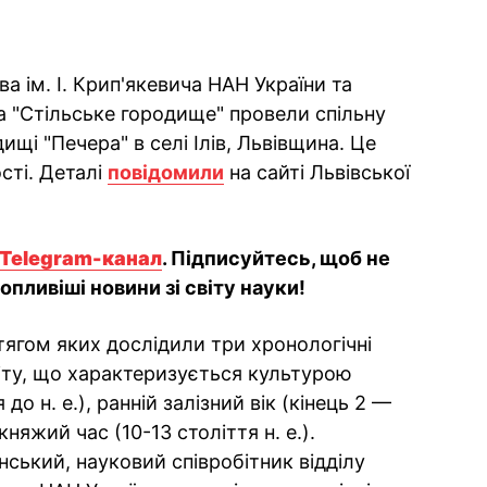
а ім. І. Крип'якевича НАН України та
а "Стільське городище" провели спільну
ищі "Печера" в селі Ілів, Львівщина. Це
сті. Деталі
повідомили
на сайті Львівської
Telegram-канал
. Підписуйтесь, щоб не
пливіші новини зі світу науки!
тягом яких дослідили три хронологічні
літу, що характеризується культурою
до н. е.), ранній залізний вік (кінець 2 —
княжий час (10-13 століття н. е.).
ський, науковий співробітник відділу