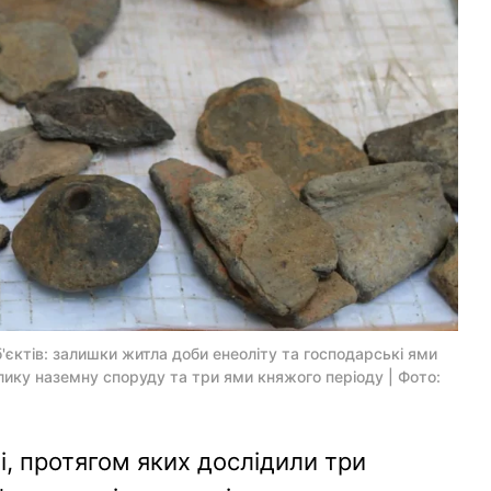
'єктів: залишки житла доби енеоліту та господарські ями
елику наземну споруду та три ями княжого періоду | Фото:
, протягом яких дослідили три