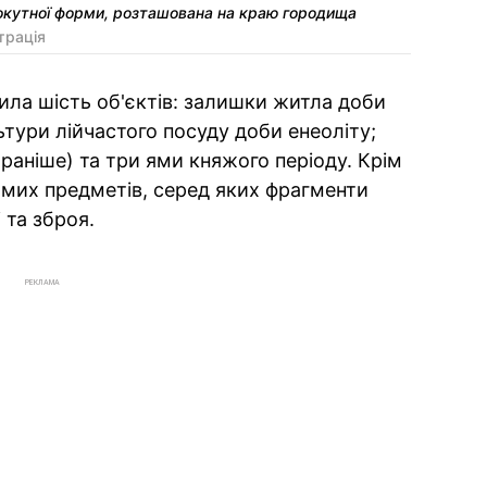
окутної форми, розташована на краю городища
трація
ила шість об'єктів: залишки житла доби
ьтури лійчастого посуду доби енеоліту;
раніше) та три ями княжого періоду. Крім
омих предметів, серед яких фрагменти
 та зброя.
РЕКЛАМА