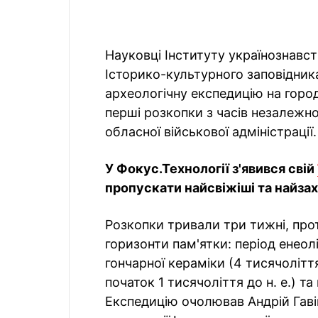
Науковці Інституту українознавств
Історико-культурного заповідник
археологічну експедицію на город
перші розкопки з часів незалежно
обласної військової адміністрації.
У Фокус.Технології з'явився свій
пропускати найсвіжіші та найзахо
Розкопки тривали три тижні, про
горизонти пам'ятки: період енео
гончарної кераміки (4 тисячоліття 
початок 1 тисячоліття до н. е.) та 
Експедицію очолював Андрій Гавін