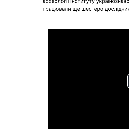
археології Інституту українознавс
працювали ще шестеро дослідник