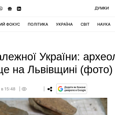
ДУМКИ
ИЙ ФОКУС
ПОЛІТИКА
УКРАЇНА
СВІТ
НАУКА
ДІДЖИТАЛ
АВТО
СВІТФАН
КУ
лежної України: архео
е на Львівщині (фото)
 в 15:48
0