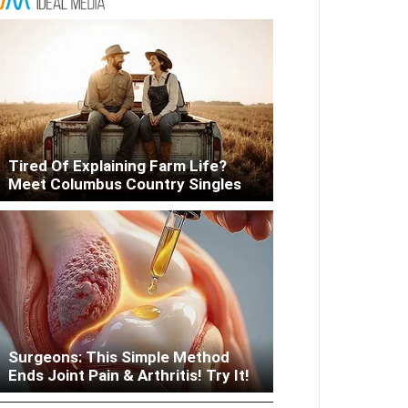
Tired Of Explaining Farm Life?
Meet Columbus Country Singles
Columbus: High Blood Sugar
Surgeons: This Simple Method
Patients Are Quietly Using This
Ends Joint Pain & Arthritis! Try It!
Liver Fix