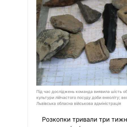
Під час досліджень команда виявила шість об
культури лійчастого посуду доби енеоліту; в
Львівська обласна військова адміністрація
Розкопки тривали три тижні