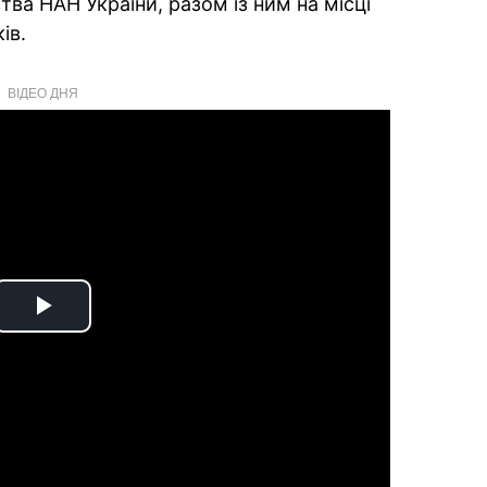
тва НАН України, разом із ним на місці
ів.
ВІДЕО ДНЯ
Play
Video