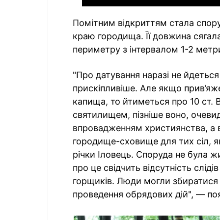
Помітним відкриттям стала спор
краю городища. Її довжина сягала
периметру з інтервалом 1-2 метри
"Про датування наразі не йдетьс
прискіпливіше. Але якщо прив’я
капища, то йтиметься про 10 ст.
святилищем, пізніше воно, очеви
впровадженням християнства, а 
городище-сховище для тих сіл, як
річки Іловець. Споруда не була 
про це свідчить відсутність сліді
горщиків. Люди могли збиратися 
проведення обрядових дій", — по