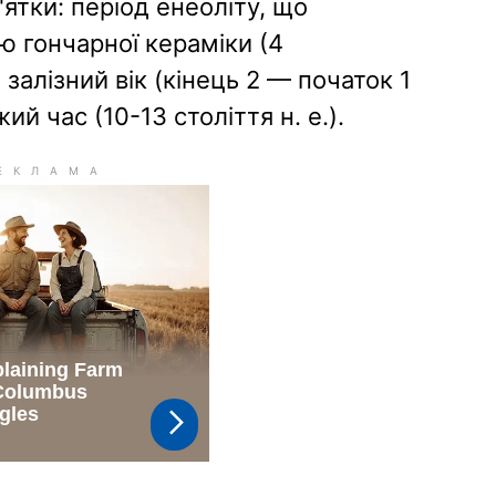
'ятки: період енеоліту, що
ю гончарної кераміки (4
й залізний вік (кінець 2 — початок 1
жий час (10-13 століття н. е.).