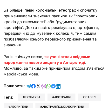
Ба більше, певні колоніальні етнографи спочатку
применшували значення паличок як "початкових
кроків до писемності" або "рудиментарних
ієрогліфів". Дехто навіть реквізував ці артефакти,
передаючи їх до музейних колекцій, тим самим
позбавляючи їхнього первісного призначення та
значення.
Раніше
Фокус
писав,
як учені стали свідками
народження нового акценту в Антарктиді
.
Можливо, за таким же принципом згодом з'явиться
марсіанська мова.
відправити у Telegram
поділитись у Facebook
поділитись у X
відправити у Viber
відправити у Whatsapp
відправити у Messenger
відправити у LinkedIn
Поширити:
Теги:
КУЛЬТУРА
АВСТРАЛІЯ
ІСТОРІЯ
АБОРИГЕНИ
АВСТРАЛІЙСЬКІ АБОРИГЕНИ