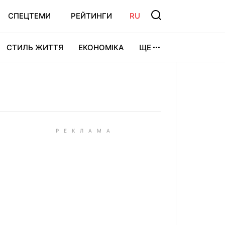
СПЕЦТЕМИ
РЕЙТИНГИ
RU
СТИЛЬ ЖИТТЯ
ЕКОНОМІКА
ЩЕ
ЛЬТУРА
ВІДЕОІГРИ
СПОРТ