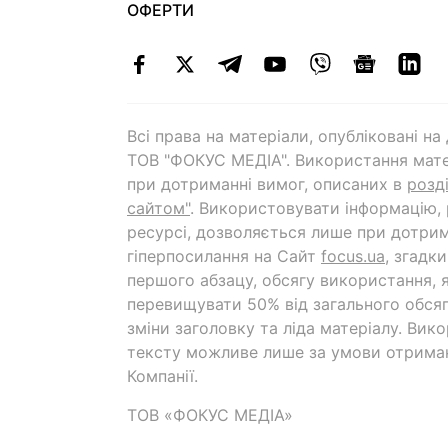
ОФЕРТИ
Всі права на матеріали, опубліковані н
ТОВ "ФОКУС МЕДІА". Використання мате
при дотриманні вимог, описаних в
розд
сайтом"
. Використовувати інформацію,
ресурсі, дозволяється лише при дотрим
гіперпосилання на Cайт
focus.ua
, згадк
першого абзацу, обсягу використання, 
перевищувати 50% від загального обсяг
зміни заголовку та ліда матеріалу. Вик
тексту можливе лише за умови отрима
Компанії.
ТОВ «ФОКУС МЕДІА»