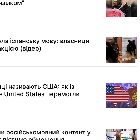
 языком"
ла іспанську мову: власниця
акцією (відео)
ці називають США: як із
в United States перемогли
ли російськомовний контент у
як діятиме обмеження