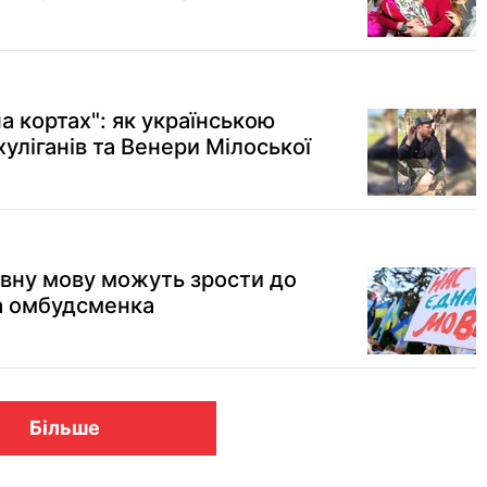
на кортах": як українською
хуліганів та Венери Мілоської
вну мову можуть зрости до
а омбудсменка
Більше