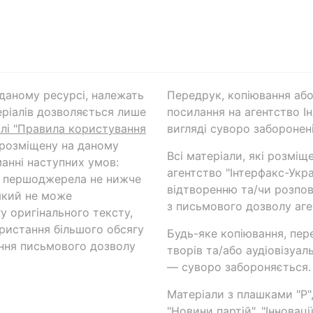
а даному ресурсі, належать
Передрук, копіювання або
ріалів дозволяється лише
посилання на агентство Ін
ілі "Правила користування
вигляді суворо заборонені
 розміщену на даному
Всі матеріали, які розміщ
анні наступних умов:
агентство "Інтерфакс-Укр
и першоджерела не нижче
відтворенню та/чи розпов
який не може
з письмового дозволу аге
у оригінального тексту,
ористання більшого обсягу
Будь-яке копіювання, пер
ння письмового дозволу
творів та/або аудіовізуал
— суворо забороняється.
Матеріали з плашками "Р",
"Новини партій", "Інноваці