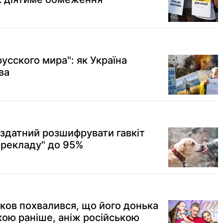
русского мира": як Україна
ва
 здатний розшифрувати гавкіт
ерекладу" до 95%
сков похвалився, що його донька
кою раніше, аніж російською