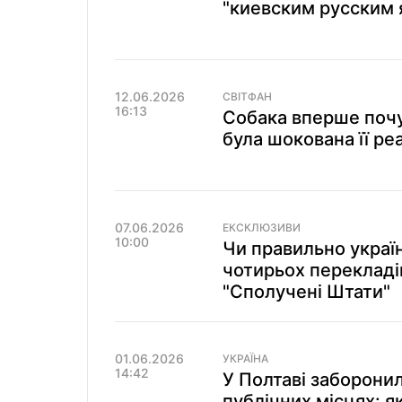
"киевским русским
12.06.2026
СВІТФАН
16:13
Собака вперше почу
була шокована її ре
07.06.2026
ЕКСКЛЮЗИВИ
10:00
Чи правильно україн
чотирьох перекладі
"Сполучені Штати"
01.06.2026
УКРАЇНА
14:42
У Полтаві заборони
публічних місцях: 