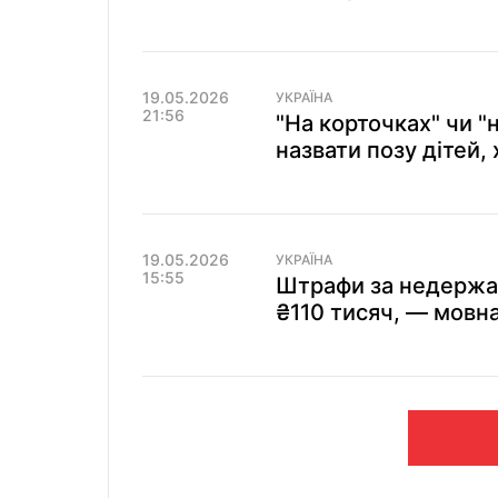
19.05.2026
УКРАЇНА
21:56
"На корточках" чи "
назвати позу дітей, 
19.05.2026
УКРАЇНА
15:55
Штрафи за недержа
₴110 тисяч, — мовн