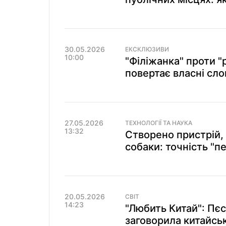
30.05.2026
ЕКСКЛЮЗИВИ
10:00
"Філіжанка" проти "
повертає власні сло
27.05.2026
ТЕХНОЛОГІЇ ТА НАУКА
13:32
Створено пристрій,
собаки: точність "п
20.05.2026
СВІТ
14:23
"Любить Китай": Пє
заговорила китайсь