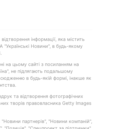
 відтворення інформації, яка містить
А "Українські Новини", в будь-якому
.
ені на цьому сайті з посиланням на
аїна", не підлягають подальшому
сюдженню в будь-якій формі, інакше як
нтства.
едрук та відтворення фотографічних
ьних творів правовласника Getty Images
 "Новини партнерів", "Новини компаній",
ї", "Позиція", "Спецпроект за підтримки"