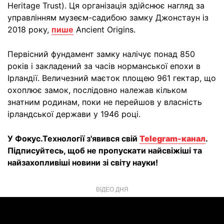
Heritage Trust). Ця організація здійснює нагляд за
управлінням музеєм-садибою замку Джонстаун із
2018 року,
пише
Ancient Origins.
Первісний фундамент замку налічує понад 850
років і закладений за часів норманської епохи в
Ірландії. Величезний маєток площею 961 гектар, що
охоплює замок, послідовно належав кільком
знатним родинам, поки не перейшов у власність
ірландської держави у 1946 році.
У Фокус.Технології з'явився свій
Telegram-канал
.
Підписуйтесь, щоб не пропускати найсвіжіші та
найзахопливіші новини зі світу науки!
ВІДЕО ДНЯ