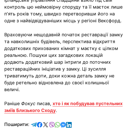
Ірландське управління спадщини взяло під свій
контроль цю неймовірну споруду та її маєток лише
п'ять років тому, швидко перетворивши його на
одне з найвідвідуваніших місць у регіоні Вексфорд.
Враховуючи нещодавній початок реставрації замку
та навколишніх будівель, перспектива відкриття
додаткових прихованих кімнат у маєтку є цілком
реальною. Пошуки цих загадкових локацій
додають додатковий шар інтриги до поточних
реставраційних ініціатив у замку. Ці зусилля
триватимуть доти, доки кожна деталь замку не
буде ретельно відновлена до своєї колишньої
величі.
Раніше
Фокус
писав,
хто і як побудував пустельних
зміїв Близького Сходу
.
відправити у Telegram
поділитись у Facebook
поділитись у X
відправити у Viber
відправити у Whatsapp
відправити у Messenger
відправити у LinkedIn
Поширити: