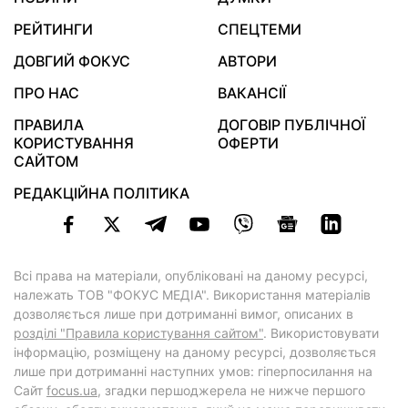
РЕЙТИНГИ
СПЕЦТЕМИ
ДОВГИЙ ФОКУС
АВТОРИ
ПРО НАС
ВАКАНСІЇ
ПРАВИЛА
ДОГОВІР ПУБЛІЧНОЇ
КОРИСТУВАННЯ
ОФЕРТИ
САЙТОМ
РЕДАКЦІЙНА ПОЛІТИКА
Всі права на матеріали, опубліковані на даному ресурсі,
належать ТОВ "ФОКУС МЕДІА". Використання матеріалів
дозволяється лише при дотриманні вимог, описаних в
розділі "Правила користування сайтом"
. Використовувати
інформацію, розміщену на даному ресурсі, дозволяється
лише при дотриманні наступних умов: гіперпосилання на
Cайт
focus.ua
, згадки першоджерела не нижче першого