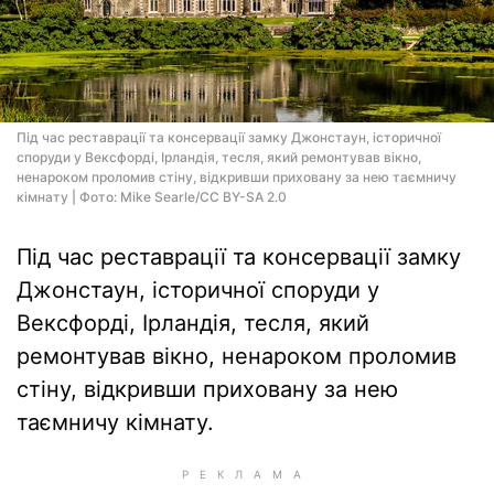
Під час реставрації та консервації замку Джонстаун, історичної
споруди у Вексфорді, Ірландія, тесля, який ремонтував вікно,
ненароком проломив стіну, відкривши приховану за нею таємничу
кімнату | Фото: Mike Searle/CC BY-SA 2.0
Під час реставрації та консервації замку
Джонстаун, історичної споруди у
Вексфорді, Ірландія, тесля, який
ремонтував вікно, ненароком проломив
стіну, відкривши приховану за нею
таємничу кімнату.