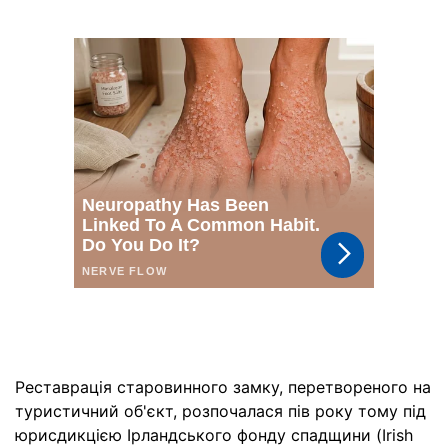
Реставрація старовинного замку, перетвореного на
туристичний об'єкт, розпочалася пів року тому під
юрисдикцією Ірландського фонду спадщини (Irish