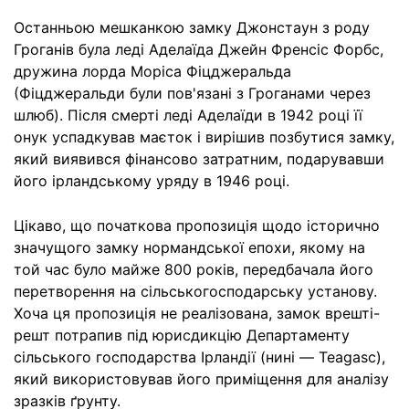
Останньою мешканкою замку Джонстаун з роду
Гроганів була леді Аделаїда Джейн Френсіс Форбс,
дружина лорда Моріса Фіцджеральда
(Фіцджеральди були пов'язані з Гроганами через
шлюб). Після смерті леді Аделаїди в 1942 році її
онук успадкував маєток і вирішив позбутися замку,
який виявився фінансово затратним, подарувавши
його ірландському уряду в 1946 році.
Цікаво, що початкова пропозиція щодо історично
значущого замку нормандської епохи, якому на
той час було майже 800 років, передбачала його
перетворення на сільськогосподарську установу.
Хоча ця пропозиція не реалізована, замок врешті-
решт потрапив під юрисдикцію Департаменту
сільського господарства Ірландії (нині — Teagasc),
який використовував його приміщення для аналізу
зразків ґрунту.