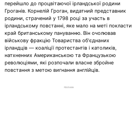
перейшло до процвітаючої ірландської родини
Гроганів. Корнелій Гроган, видатний представник
родини, страчений у 1798 році за участь в
ірландському повстанні, яке мало на меті покласти
край британському пануванню. Він очолював
військову фракцію Товариства об'єднаних
ірландців — коаліції протестантів і католиків,
натхненних Американською та Французькою
революціями, які розпочали власне збройне
повстання з метою вигнання англійців.
РЕКЛАМА