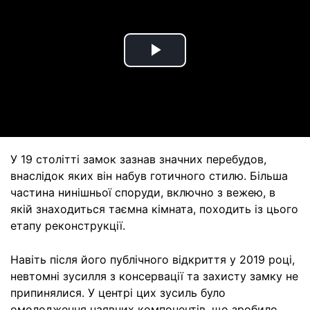
Play
Video
У 19 столітті замок зазнав значних перебудов,
внаслідок яких він набув готичного стилю. Більша
частина нинішньої споруди, включно з вежею, в
якій знаходиться таємна кімната, походить із цього
етапу реконструкції.
Навіть після його публічного відкриття у 2019 році,
невтомні зусилля з консервації та захисту замку не
припинялися. У центрі цих зусиль було
омолодження наявних компонентів, що зробило