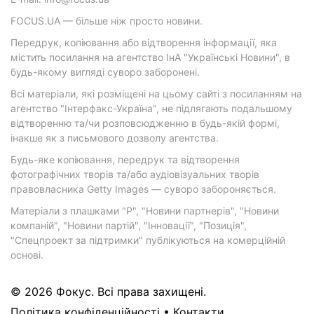
FOCUS.UA — більше ніж просто новини.
Передрук, копіювання або відтворення інформації, яка
містить посилання на агентство ІнА "Українські Новини", в
будь-якому вигляді суворо заборонені.
Всі матеріали, які розміщені на цьому сайті з посиланням на
агентство "Інтерфакс-Україна", не підлягають подальшому
відтворенню та/чи розповсюдженню в будь-якій формі,
інакше як з письмового дозволу агентства.
Будь-яке копіювання, передрук та відтворення
фотографічних творів та/або аудіовізуальних творів
правовласника Getty Images — суворо забороняється.
Матеріали з плашками "Р", "Новини партнерів", "Новини
компаній", "Новини партій", "Інновації", "Позиція",
"Спецпроект за підтримки" публікуються на комерційній
основі.
© 2026 Фокус. Всі права захищені.
Політика конфіденційності
•
Контакти