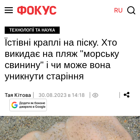
RU
ТЕХНОЛОГІЇ ТА НАУКА
Їстівні краплі на піску. Хто
викидає на пляж "морську
свинину" і чи може вона
уникнути старіння
Тая Кітова
30.08.2023 в 14:18
0