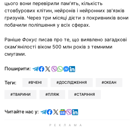
цього вони перевірили пам'ять, кількість
стовбурових клітин, нейронів і нейронних зв'язків
гризунів. Через три місяці дієти з покривників вони
побачили поліпшення у всіх сферах.
Раніше
Фокус
писав про те, що виявлено загадкові
скам'янілості віком 500 млн років з темними
смугами.
відправити у Telegram
поділитись у Facebook
поділитись у X
відправити у Viber
відправити у Whatsapp
відправити у Messenger
відправити у LinkedIn
Поширити:
Теги:
ВЧЕНІ
ДОСЛІДЖЕННЯ
ОКЕАН
ТВАРИНИ
ПЛЯЖ
СТАРІННЯ
Читайте у Telegram
Читайте у Facebook
Читайте у X
Читайте у Google news
Читайте у Viber
Читайте у LinkedIn
Читайте нас у: