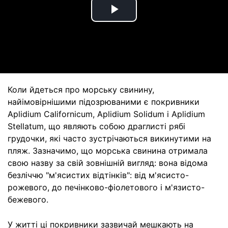
Play
Video
Коли йдеться про морську свинину,
найімовірнішими підозрюваними є покривники
Aplidium Californicum, Aplidium Solidum і Aplidium
Stellatum, що являють собою драглисті рябі
грудочки, які часто зустрічаються викинутими на
пляж. Зазначимо, що морська свинина отримала
свою назву за свій зовнішній вигляд: вона відома
безліччю "м'ясистих відтінків": від м'ясисто-
рожевого, до печінково-фіолетового і м'язисто-
бежевого.
У житті ці покривники зазвичай мешкають на