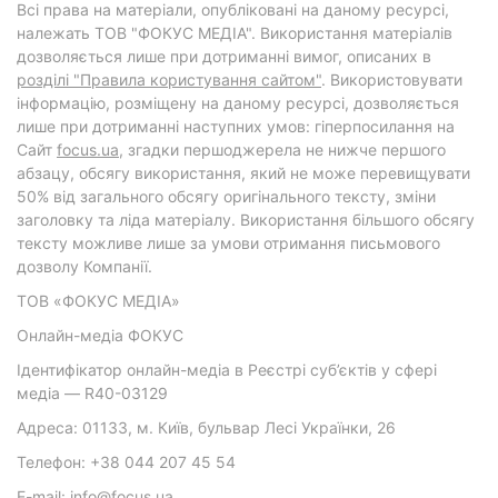
Всі права на матеріали, опубліковані на даному ресурсі,
належать ТОВ "ФОКУС МЕДІА". Використання матеріалів
дозволяється лише при дотриманні вимог, описаних в
розділі "Правила користування сайтом"
. Використовувати
інформацію, розміщену на даному ресурсі, дозволяється
лише при дотриманні наступних умов: гіперпосилання на
Cайт
focus.ua
, згадки першоджерела не нижче першого
абзацу, обсягу використання, який не може перевищувати
50% від загального обсягу оригінального тексту, зміни
заголовку та ліда матеріалу. Використання більшого обсягу
тексту можливе лише за умови отримання письмового
дозволу Компанії.
ТОВ «ФОКУС МЕДІА»
Онлайн-медіа ФОКУС
Ідентифікатор онлайн-медіа в Реєстрі суб’єктів у сфері
медіа — R40-03129
Адреса: 01133, м. Київ, бульвар Лесі Українки, 26
Телефон: +38 044 207 45 54
E-mail: info@focus.ua