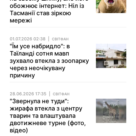
обожнює інтернет: Ніл із
Тасманії став зіркою
мережі
01.07.2026 02:38
СВІТФАН
"Їм усе набридло": в
Таїланді сотня мавп
зухвало втекла з зоопарку
через неочікувану
причину
28.06.2026 17:35
СВІТФАН
"Звернула не туди":
жирафа втекла з центру
тварин та влаштувала
двотижневе турне (фото,
відео)