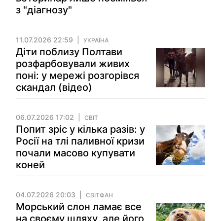
з "діагнозу"
11.07.2026 22:59
УКРАЇНА
Діти поблизу Полтави
розфарбовували живих
поні: у мережі розгорівся
скандал (відео)
06.07.2026 17:02
СВІТ
Попит зріс у кілька разів: у
Росії на тлі паливної кризи
почали масово купувати
коней
04.07.2026 20:03
СВІТФАН
Морський слон ламає все
на своєму шляху, але його