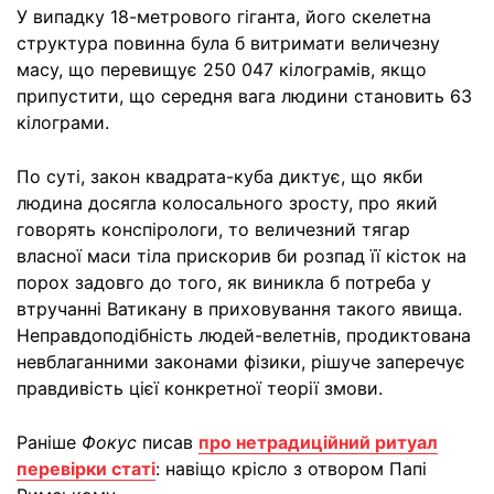
У випадку 18-метрового гіганта, його скелетна
структура повинна була б витримати величезну
масу, що перевищує 250 047 кілограмів, якщо
припустити, що середня вага людини становить 63
кілограми.
По суті, закон квадрата-куба диктує, що якби
людина досягла колосального зросту, про який
говорять конспірологи, то величезний тягар
власної маси тіла прискорив би розпад її кісток на
порох задовго до того, як виникла б потреба у
втручанні Ватикану в приховування такого явища.
Неправдоподібність людей-велетнів, продиктована
невблаганними законами фізики, рішуче заперечує
правдивість цієї конкретної теорії змови.
Раніше
Фокус
писав
про нетрадиційний ритуал
перевірки статі
: навіщо крісло з отвором Папі