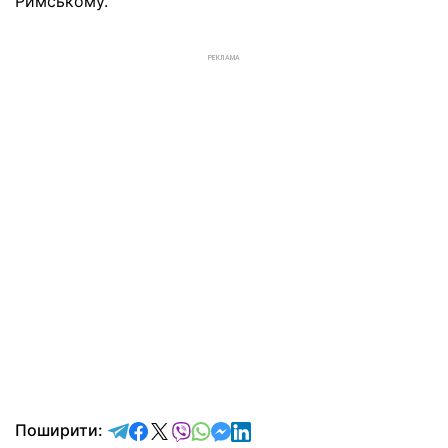
Римському.
РЕКЛАМА
відправити у Telegram
поділитись у Facebook
поділитись у X
відправити у Viber
відправити у Whatsapp
відправити у Messenger
відправити у LinkedIn
Поширити: