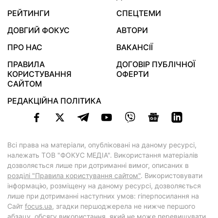
РЕЙТИНГИ
СПЕЦТЕМИ
ДОВГИЙ ФОКУС
АВТОРИ
ПРО НАС
ВАКАНСІЇ
ПРАВИЛА
ДОГОВІР ПУБЛІЧНОЇ
КОРИСТУВАННЯ
ОФЕРТИ
САЙТОМ
РЕДАКЦІЙНА ПОЛІТИКА
Всі права на матеріали, опубліковані на даному ресурсі,
належать ТОВ "ФОКУС МЕДІА". Використання матеріалів
дозволяється лише при дотриманні вимог, описаних в
розділі "Правила користування сайтом"
. Використовувати
інформацію, розміщену на даному ресурсі, дозволяється
лише при дотриманні наступних умов: гіперпосилання на
Cайт
focus.ua
, згадки першоджерела не нижче першого
абзацу, обсягу використання, який не може перевищувати