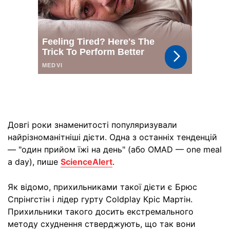
Довгі роки знаменитості популяризували
найрізноманітніші дієти. Одна з останніх тенденцій
— "один прийом їжі на день" (або OMAD — one meal
a day), пише
ScienceAlert
.
Як відомо, прихильниками такої дієти є Брюс
Спрінгстін і лідер гурту Coldplay Кріс Мартін.
Прихильники такого досить екстремального
методу схуднення стверджують, що так вони