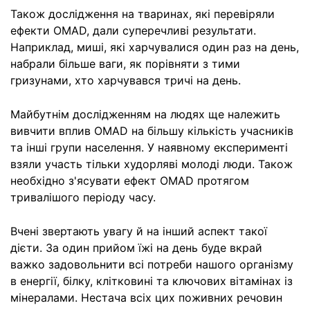
Також дослідження на тваринах, які перевіряли
ефекти OMAD, дали суперечливі результати.
Наприклад, миші, які харчувалися один раз на день,
набрали більше ваги, як порівняти з тими
гризунами, хто харчувався тричі на день.
Майбутнім дослідженням на людях ще належить
вивчити вплив OMAD на більшу кількість учасників
та інші групи населення. У наявному експерименті
взяли участь тільки худорляві молоді люди. Також
необхідно з'ясувати ефект OMAD протягом
тривалішого періоду часу.
Вчені звертають увагу й на інший аспект такої
дієти. За один прийом їжі на день буде вкрай
важко задовольнити всі потреби нашого організму
в енергії, білку, клітковині та ключових вітамінах із
мінералами. Нестача всіх цих поживних речовин