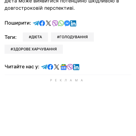
дієта може виявитися потенційно шкідливою в
довгостроковій перспективі.
відправити у Telegram
поділитись у Facebook
поділитись у X
відправити у Viber
відправити у Whatsapp
відправити у Messenger
відправити у LinkedIn
Поширити:
Теги:
ДІЄТА
ГОЛОДУВАННЯ
ЗДОРОВЕ ХАРЧУВАННЯ
Читайте у Telegram
Читайте у Facebook
Читайте у X
Читайте у Google news
Читайте у Viber
Читайте у LinkedIn
Читайте нас у: