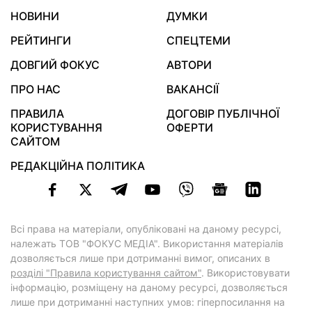
НОВИНИ
ДУМКИ
РЕЙТИНГИ
СПЕЦТЕМИ
ДОВГИЙ ФОКУС
АВТОРИ
ПРО НАС
ВАКАНСІЇ
ПРАВИЛА
ДОГОВІР ПУБЛІЧНОЇ
КОРИСТУВАННЯ
ОФЕРТИ
САЙТОМ
РЕДАКЦІЙНА ПОЛІТИКА
Всі права на матеріали, опубліковані на даному ресурсі,
належать ТОВ "ФОКУС МЕДІА". Використання матеріалів
дозволяється лише при дотриманні вимог, описаних в
розділі "Правила користування сайтом"
. Використовувати
інформацію, розміщену на даному ресурсі, дозволяється
лише при дотриманні наступних умов: гіперпосилання на