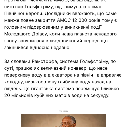
система Гольфстріму, підтримувала клімат
Північної Європи. Дослідники вважають, що саме
майже повне закриття АМОС 12 000 років тому є
головним підозрюваним у виникненні події
Молодшого Дріасу, коли наша планета ненадовго
знову занурилася в льодовиковий період, що
закінчився відносно недавно.
За словами Рамсторфа, система Гольфстріму, по
суті, працює як величезний конвеєр, що несе
поверхневу воду від екватора на північ і відправляє
холодну, низькосолону глибинну воду назад на
південь. Ця гігантська система переміщує близько
20 мільйонів кубічних метрів води на секунду.
РЕКЛАМА