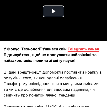
Play
Video
У Фокус. Технології з'явився свій
Telegram-канал
.
Підписуйтесь, щоб не пропускати найсвіжіші та
найзахопливіші новини зі світу науки!
Ці дані врешті-решт допомогли поставити крапку в
розумінні того, як нещодавні ослаблення
Гольфстріму співвідносяться з минулими змінами
та чи є це ослаблення випадковим падінням, чи
свідчить про початок лячної тенденції.
Протягом тисячоліть АМОС, більш відома як