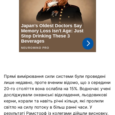
Прямі вимірювання сили системи були проведені
лише недавно, проте вченим відомо, що з середини
20-го століття вона ослабла на 15%. Водночас учені
досліджували океанські відкладення, льодовикові
керни, корали та навіть річні кільця, які пролили
світло на силу потоку в більш ранні часи. У
результаті Рамсторф із колегами дійшли висновку,