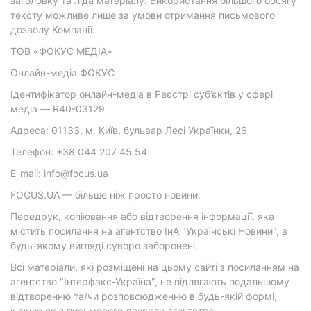
заголовку та ліда матеріалу. Використання більшого обсягу
тексту можливе лише за умови отримання письмового
дозволу Компанії.
ТОВ «ФОКУС МЕДІА»
Онлайн-медіа ФОКУС
Ідентифікатор онлайн-медіа в Реєстрі суб’єктів у сфері
медіа — R40-03129
Адреса: 01133, м. Київ, бульвар Лесі Українки, 26
Телефон: +38 044 207 45 54
E-mail: info@focus.ua
FOCUS.UA — більше ніж просто новини.
Передрук, копіювання або відтворення інформації, яка
містить посилання на агентство ІнА "Українські Новини", в
будь-якому вигляді суворо заборонені.
Всі матеріали, які розміщені на цьому сайті з посиланням на
агентство "Інтерфакс-Україна", не підлягають подальшому
відтворенню та/чи розповсюдженню в будь-якій формі,
інакше як з письмового дозволу агентства.