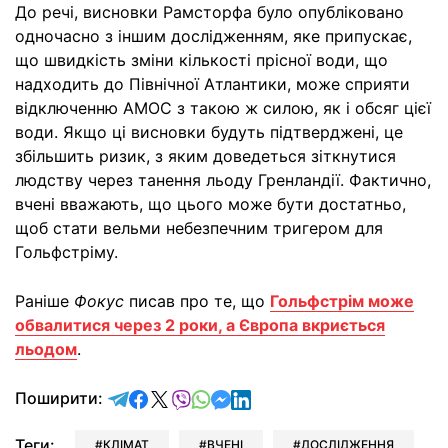
До речі, висновки Рамсторфа було опубліковано
одночасно з іншим дослідженням, яке припускає,
що швидкість зміни кількості прісної води, що
надходить до Північної Атлантики, може сприяти
відключенню АМОС з такою ж силою, як і обсяг цієї
води. Якщо ці висновки будуть підтверджені, це
збільшить ризик, з яким доведеться зіткнутися
людству через танення льоду Гренландії. Фактично,
вчені вважають, що цього може бути достатньо,
щоб стати вельми небезпечним тригером для
Гольфстріму.
Раніше
Фокус
писав про те, що
Гольфстрім може
обвалитися через 2 роки, а Європа вкриється
льодом
.
відправити у Telegram
поділитись у Facebook
поділитись у X
відправити у Viber
відправити у Whatsapp
відправити у Messenger
відправити у LinkedIn
Поширити:
Теги:
КЛІМАТ
ВЧЕНІ
ДОСЛІДЖЕННЯ