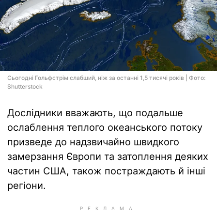
Сьогодні Гольфстрім слабший, ніж за останні 1,5 тисячі років | Фото:
Shutterstock
Дослідники вважають, що подальше
ослаблення теплого океанського потоку
призведе до надзвичайно швидкого
замерзання Європи та затоплення деяких
частин США, також постраждають й інші
регіони.